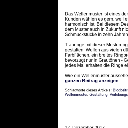
Das Wellenmuster ist eines der
Kunden wählen es gern, weil es
harmonisch ist. Bei diesem Des
dem Muster auch in Zukunft nic
Schmuckstücke in zehn Jahren
Trauringe mit dieser Musterung
gestalten. Wellen aus vielen dü
Farbflächen, ein breites Ringpr
bevorzugt nur in Grautönen - G
jedes Mal erhalten die Ringe e
Wie ein Wellenmuster aussehen
ganzen Beitrag anzeigen
Schlagworte dieses Artikels:
Blogbeit
Wellenmuster
,
Gestaltung
,
Verlobungs
17. Dezember 2017