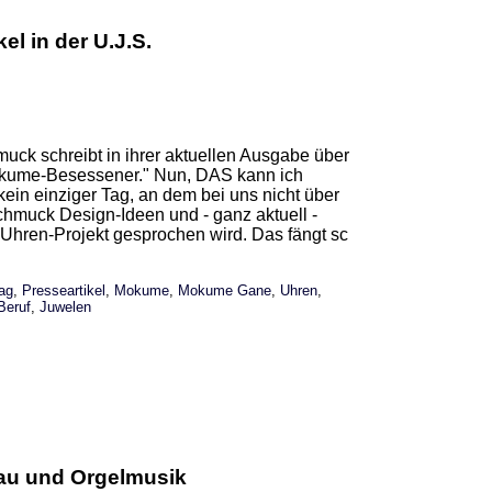
l in der U.J.S.
uck schreibt in ihrer aktuellen Ausgabe über
n Mokume-Besessener." Nun, DAS kann ich
kein einziger Tag, an dem bei uns nicht über
hmuck Design-Ideen und - ganz aktuell -
hren-Projekt gesprochen wird. Das fängt sc
rag
,
Presseartikel
,
Mokume
,
Mokume Gane
,
Uhren
,
Beruf
,
Juwelen
bau und Orgelmusik