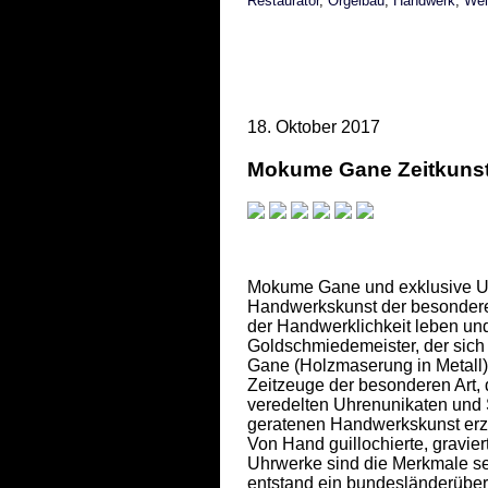
Restaurator
,
Orgelbau
,
Handwerk
,
Wel
18. Oktober 2017
Mokume Gane Zeitkuns
Mokume Gane und exklusive Uh
Handwerkskunst der besonderen
der Handwerklichkeit leben un
Goldschmiedemeister, der sic
Gane (Holzmaserung in Metall) 
Zeitzeuge der besonderen Art, 
veredelten Uhrenunikaten und 
geratenen Handwerkskunst erzä
Von Hand guillochierte, gravie
Uhrwerke sind die Merkmale 
entstand ein bundesländerübe