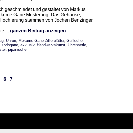
lich geschmiedet und gestaltet von Markus
 Mokume Gane Musterung. Das Gehäuse,
illochierung stammen von Jochen Benzinger.
e ...
ganzen Beitrag anzeigen
rag
,
Uhren
,
Mokume Gane Zifferblätter
,
Guilloche
,
ujodogane
,
exklusiv
,
Handwerkskunst
,
Uhrenserie
,
ter
,
japanische
6
7