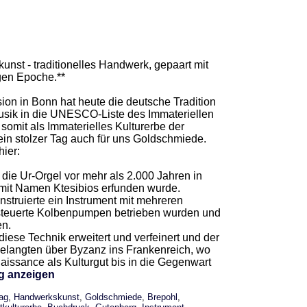
unst - traditionelles Handwerk, gepaart mit
igen Epoche.**
n in Bonn hat heute die deutsche Tradition
sik in die UNESCO-Liste des Immateriellen
omit als Immaterielles Kulturerbe der
ein stolzer Tag auch für uns Goldschmiede.
ier:
 die Ur-Orgel vor mehr als 2.000 Jahren in
mit Namen Ktesibios erfunden wurde.
nstruierte ein Instrument mit mehreren
esteuerte Kolbenpumpen betrieben wurden und
en.
iese Technik erweitert und verfeinert und der
elangten über Byzanz ins Frankenreich, wo
naissance als Kulturgut bis in die Gegenwart
g anzeigen
rag
,
Handwerkskunst
,
Goldschmiede
,
Brepohl
,