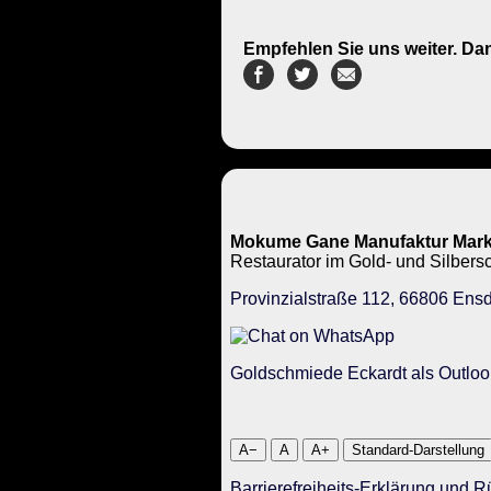
Empfehlen Sie uns weiter. Da
Mokume Gane Manufaktur Mark
Restaurator im Gold- und Silbe
Provinzialstraße 112, 66806 Ensd
Goldschmiede Eckardt als Outloo
A−
A
A+
Standard-Darstellung
Barrierefreiheits-Erklärung und 