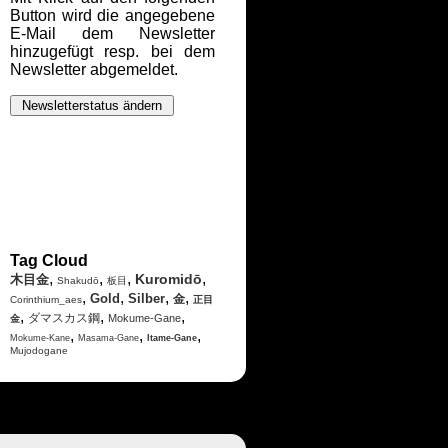
Button wird die angegebene
E-Mail dem Newsletter
hinzugefügt resp. bei dem
Newsletter abgemeldet.
Tag Cloud
,
,
,
,
Kuromidō
木目金
Shakudō
板目
,
,
,
,
Gold
Silber
金
Corinthium_aes
正目
,
,
,
ダマスカス鋼
Mokume-Gane
金
,
,
,
Mokume-Kane
Masama-Gane
Itame-Gane
Mujodogane