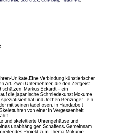
tkulturerbe
,
Buchdruck
,
Gutenberg
,
Instrument
,
t
ren-Unikate.Eine Verbindung künstlerischer
 Art. Zwei Unternehmer, die den Zeitgeist
d schätzen. Markus Eckardt – ein
h auf die japanische Schmiedekunst Mokume
spezialisiert hat und Jochen Benzinger - ein
der mit seinen tadellosen, in Handarbeit
Skelettuhren von einer in Vergessenheit
hlt.
rte und skelettierte Uhrengehäuse und
seines unabhängigen Schaffens. Gemeinsam
rgreifendes Projekt zum Thema Mokume