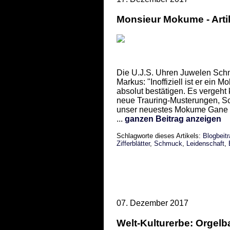
Monsieur Mokume - Artike
Die U.J.S. Uhren Juwelen Schm
Markus: "Inoffiziell ist er ei
absolut bestätigen. Es vergeht 
neue Trauring-Musterungen, Sc
unser neuestes Mokume Gane U
...
ganzen Beitrag anzeigen
Schlagworte dieses Artikels:
Blogbeit
Zifferblätter
,
Schmuck
,
Leidenschaft
,
07. Dezember 2017
Welt-Kulturerbe: Orgel