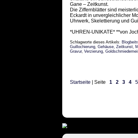
Gane – Zeitkunst.
Die Ziffernblätter sind meister
Eckardt in unvergleichlicher
Uhrwerk, Skelettierung und Gu
*UHREN-UNIKATE* **von Joch
Schlagworte dieses Artikels:
Blogbeit
Guillochierung
,
Gehäuse
,
Zeitkunst
,
M
Gravur
,
Verzierung
,
Goldschmiedemeis
Startseite
| Seite
1
2
3
4
5