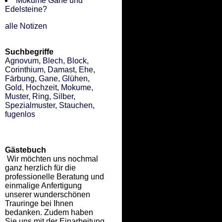
Mokume Gane und
Edelsteine?
alle Notizen
Suchbegriffe
Agnovum
,
Blech
,
Block
,
Corinthium
,
Damast
,
Ehe
,
Färbung
,
Gane
,
Glühen
,
Gold
,
Hochzeit
,
Mokume
,
Muster
,
Ring
,
Silber
,
Spezialmuster
,
Stauchen
,
fugenlos
Gästebuch
Wir möchten uns nochmal
ganz herzlich für die
professionelle Beratung und
einmalige Anfertigung
unserer wunderschönen
Trauringe bei Ihnen
bedanken. Zudem haben
Sie uns mit der Einarbeitung