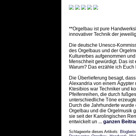
**Orgelbau ist pure Handwerksk
innovativer Technik der jeweil
Die deutsche Unesco-Kommissio
des Orgelbaus und der Orgelmu
Kulturerbes aufgenommen und s
Menschheit gewürdigt. Das ist 
Warum? Das erzähle ich Euch h
Die Überlieferung besagt, dass
Alexandria von einem Ägypter 
Ktesibios war Techniker und ko
Pfeifenreihen, die durch fußg
unterschiedliche Töne erzeugt
Durch die Jahrhunderte wurde d
Orgelbau und die Orgelmusik g
sie seit der Karolingischen Re
entwickelt un ...
ganzen Beitra
Schlagworte dieses Artikels:
Blogbeit