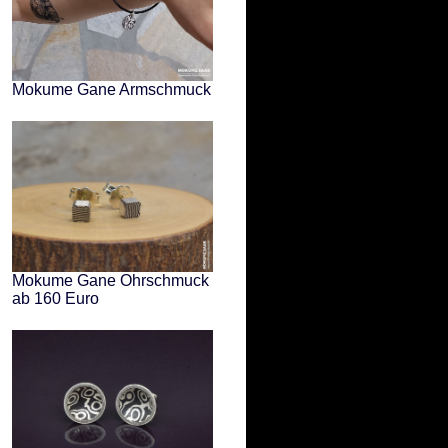
Mokume Gane Armschmuck
Mokume Gane Ohrschmuck
ab 160 Euro