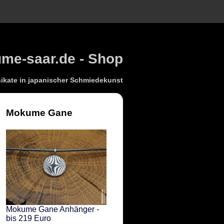
e-saar.de - Shop
kate in japanischer Schmiedekunst
Mokume Gane
Mokume Gane Anhänger -
bis 219 Euro