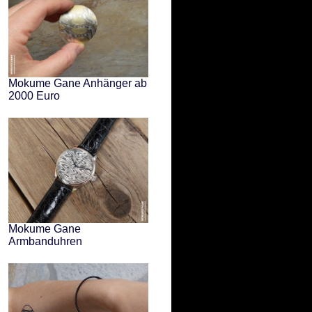
Mokume Gane Anhänger ab
2000 Euro
Mokume Gane
Armbanduhren