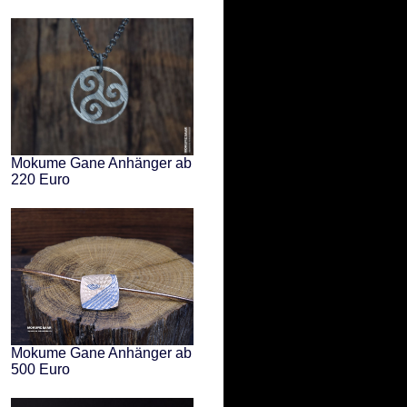
Mokume Gane Anhänger ab
220 Euro
Mokume Gane Anhänger ab
500 Euro