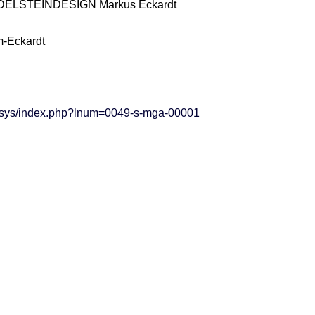
EDELSTEINDESIGN Markus Eckardt
im-Eckardt
e/vsys/index.php?lnum=0049-s-mga-00001