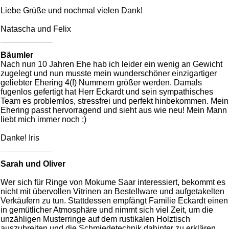
Liebe Grüße und nochmal vielen Dank!
Natascha und Felix
Bäumler
Nach nun 10 Jahren Ehe hab ich leider ein wenig an Gewicht
zugelegt und nun musste mein wunderschöner einzigartiger
geliebter Ehering 4(!) Nummern größer werden. Damals
fugenlos gefertigt hat Herr Eckardt und sein sympathisches
Team es problemlos, stressfrei und perfekt hinbekommen. Mein
Ehering passt hervorragend und sieht aus wie neu! Mein Mann
liebt mich immer noch ;)
Danke! Iris
Sarah und Oliver
Wer sich für Ringe von Mokume Saar interessiert, bekommt es
nicht mit übervollen Vitrinen an Bestellware und aufgetakelten
Verkäufern zu tun. Stattdessen empfängt Familie Eckardt einen
in gemütlicher Atmosphäre und nimmt sich viel Zeit, um die
unzähligen Musterringe auf dem rustikalen Holztisch
auszubreiten und die Schmiedetechnik dahinter zu erklären.