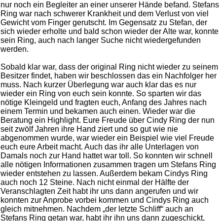
nur noch ein Begleiter an einer unserer Hände befand. Stefans
Ring war nach schwerer Krankheit und dem Verlust von viel
Gewicht vom Finger gerutscht. Im Gegensatz zu Stefan, der
sich wieder erholte und bald schon wieder der Alte war, konnte
sein Ring, auch nach langer Suche nicht wiedergefunden
werden.
Sobald klar war, dass der original Ring nicht wieder zu seinem
Besitzer findet, haben wir beschlossen das ein Nachfolger her
muss. Nach kurzer Überlegung war auch klar das es nur
wieder ein Ring von euch sein konnte. So sparten wir das
nötige Kleingeld und fragten euch, Anfang des Jahres nach
einem Termin und bekamen auch einen. Wieder war die
Beratung ein Highlight. Eure Freude über Cindy Ring der nun
seit zwölf Jahren ihre Hand ziert und so gut wie nie
abgenommen wurde, war wieder ein Beispiel wie viel Freude
euch eure Arbeit macht. Auch das ihr alle Unterlagen von
Damals noch zur Hand hattet war toll. So konnten wir schnell
alle nötigen Informationen zusammen tragen um Stefans Ring
wieder entstehen zu lassen. Außerdem bekam Cindys Ring
auch noch 12 Steine. Nach nicht einmal der Hälfte der
Veranschlagten Zeit habt ihr uns dann angerufen und wir
konnten zur Anprobe vorbei kommen und Cindys Ring auch
gleich mitnehmen. Nachdem „der letzte Schliff“ auch an
Stefans Ring getan war, habt ihr ihn uns dann zugeschickt,