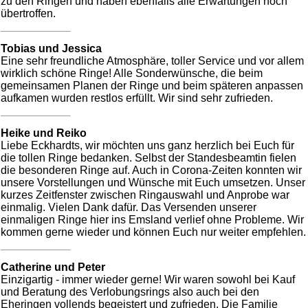
zu den Ringen und haben ebenfalls alle Erwartungen noch
übertroffen.
Tobias und Jessica
Eine sehr freundliche Atmosphäre, toller Service und vor allem
wirklich schöne Ringe! Alle Sonderwünsche, die beim
gemeinsamen Planen der Ringe und beim späteren anpassen
aufkamen wurden restlos erfüllt. Wir sind sehr zufrieden.
Heike und Reiko
Liebe Eckhardts, wir möchten uns ganz herzlich bei Euch für
die tollen Ringe bedanken. Selbst der Standesbeamtin fielen
die besonderen Ringe auf. Auch in Corona-Zeiten konnten wir
unsere Vorstellungen und Wünsche mit Euch umsetzen. Unser
kurzes Zeitfenster zwischen Ringauswahl und Anprobe war
einmalig. Vielen Dank dafür. Das Versenden unserer
einmaligen Ringe hier ins Emsland verlief ohne Probleme. Wir
kommen gerne wieder und können Euch nur weiter empfehlen.
Catherine und Peter
Einzigartig - immer wieder gerne! Wir waren sowohl bei Kauf
und Beratung des Verlobungsrings also auch bei den
Eheringen vollends begeistert und zufrieden. Die Familie