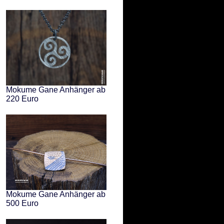
Mokume Gane Anhänger ab
220 Euro
Mokume Gane Anhänger ab
500 Euro