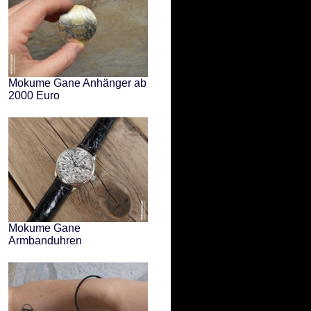
Mokume Gane Anhänger ab
2000 Euro
Mokume Gane
Armbanduhren