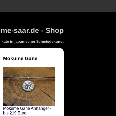
e-saar.de - Shop
kate in japanischer Schmiedekunst
Mokume Gane
Mokume Gane Anhänger -
bis 219 Euro