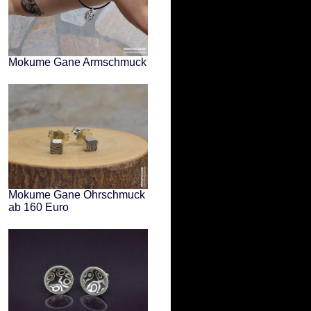
Mokume Gane Armschmuck
Mokume Gane Ohrschmuck
ab 160 Euro