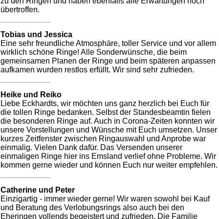
zu den Ringen und haben ebenfalls alle Erwartungen noch
übertroffen.
Tobias und Jessica
Eine sehr freundliche Atmosphäre, toller Service und vor allem
wirklich schöne Ringe! Alle Sonderwünsche, die beim
gemeinsamen Planen der Ringe und beim späteren anpassen
aufkamen wurden restlos erfüllt. Wir sind sehr zufrieden.
Heike und Reiko
Liebe Eckhardts, wir möchten uns ganz herzlich bei Euch für
die tollen Ringe bedanken. Selbst der Standesbeamtin fielen
die besonderen Ringe auf. Auch in Corona-Zeiten konnten wir
unsere Vorstellungen und Wünsche mit Euch umsetzen. Unser
kurzes Zeitfenster zwischen Ringauswahl und Anprobe war
einmalig. Vielen Dank dafür. Das Versenden unserer
einmaligen Ringe hier ins Emsland verlief ohne Probleme. Wir
kommen gerne wieder und können Euch nur weiter empfehlen.
Catherine und Peter
Einzigartig - immer wieder gerne! Wir waren sowohl bei Kauf
und Beratung des Verlobungsrings also auch bei den
Eheringen vollends begeistert und zufrieden. Die Familie