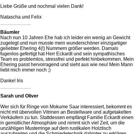
Liebe Grüße und nochmal vielen Dank!
Natascha und Felix
Bäumler
Nach nun 10 Jahren Ehe hab ich leider ein wenig an Gewicht
zugelegt und nun musste mein wunderschöner einzigartiger
geliebter Ehering 4(!) Nummern größer werden. Damals
fugenlos gefertigt hat Herr Eckardt und sein sympathisches
Team es problemlos, stressfrei und perfekt hinbekommen. Mein
Ehering passt hervorragend und sieht aus wie neu! Mein Mann
liebt mich immer noch ;)
Danke! Iris
Sarah und Oliver
Wer sich für Ringe von Mokume Saar interessiert, bekommt es
nicht mit übervollen Vitrinen an Bestellware und aufgetakelten
Verkäufern zu tun. Stattdessen empfängt Familie Eckardt einen
in gemütlicher Atmosphäre und nimmt sich viel Zeit, um die
unzähligen Musterringe auf dem rustikalen Holztisch
auszubreiten und die Schmiedetechnik dahinter zu erklären.