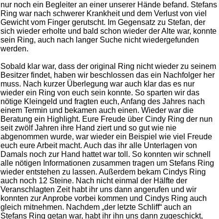
nur noch ein Begleiter an einer unserer Hände befand. Stefans
Ring war nach schwerer Krankheit und dem Verlust von viel
Gewicht vom Finger gerutscht. Im Gegensatz zu Stefan, der
sich wieder erholte und bald schon wieder der Alte war, konnte
sein Ring, auch nach langer Suche nicht wiedergefunden
werden.
Sobald klar war, dass der original Ring nicht wieder zu seinem
Besitzer findet, haben wir beschlossen das ein Nachfolger her
muss. Nach kurzer Überlegung war auch klar das es nur
wieder ein Ring von euch sein konnte. So sparten wir das
nötige Kleingeld und fragten euch, Anfang des Jahres nach
einem Termin und bekamen auch einen. Wieder war die
Beratung ein Highlight. Eure Freude über Cindy Ring der nun
seit zwölf Jahren ihre Hand ziert und so gut wie nie
abgenommen wurde, war wieder ein Beispiel wie viel Freude
euch eure Arbeit macht. Auch das ihr alle Unterlagen von
Damals noch zur Hand hattet war toll. So konnten wir schnell
alle nötigen Informationen zusammen tragen um Stefans Ring
wieder entstehen zu lassen. Außerdem bekam Cindys Ring
auch noch 12 Steine. Nach nicht einmal der Hälfte der
Veranschlagten Zeit habt ihr uns dann angerufen und wir
konnten zur Anprobe vorbei kommen und Cindys Ring auch
gleich mitnehmen. Nachdem „der letzte Schliff“ auch an
Stefans Ring getan war, habt ihr ihn uns dann zugeschickt,