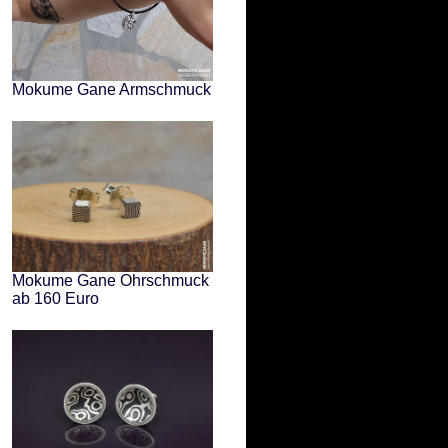
Mokume Gane Armschmuck
Mokume Gane Ohrschmuck
ab 160 Euro