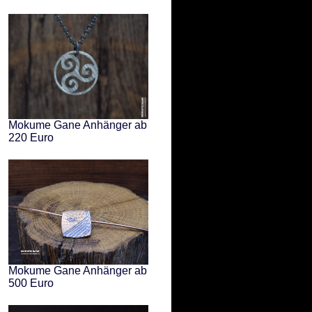
Mokume Gane Anhänger ab
220 Euro
Mokume Gane Anhänger ab
500 Euro