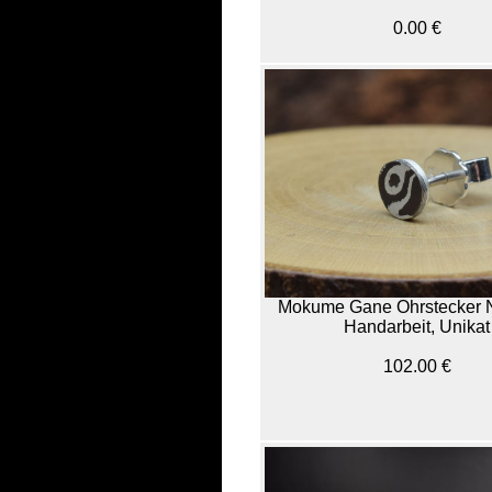
0.00 €
Mokume Gane Ohrstecker 
Handarbeit, Unikat
102.00 €