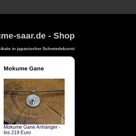
e-saar.de - Shop
kate in japanischer Schmiedekunst
Mokume Gane
Mokume Gane Anhänger -
bis 219 Euro