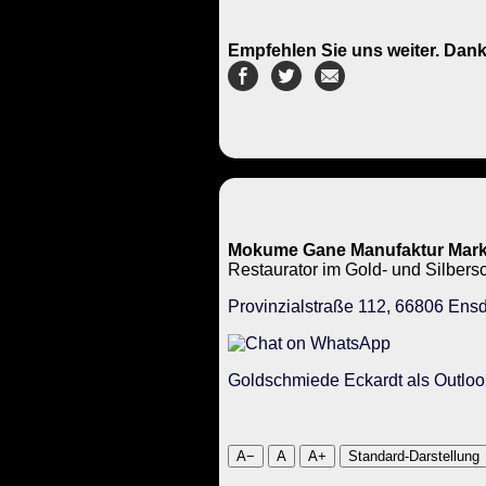
Empfehlen Sie uns weiter. Dank
Mokume Gane Manufaktur Mark
Restaurator im Gold- und Silbe
Provinzialstraße 112, 66806 Ensd
Goldschmiede Eckardt als Outloo
A−
A
A+
Standard-Darstellung