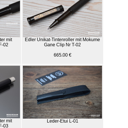
ter mit
Edler Unikat-Tintenroller mit Mokume
F-02
Gane Clip Nr T-02
665.00 €
ter mit
Leder-Etui L-01
F-03