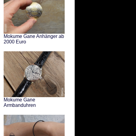
Mokume Gane Anhänger ab
2000 Euro
Mokume Gane
Armbanduhren