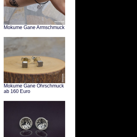
Mokume Gane Armschmuck
Mokume Gane Ohrschmuck
ab 160 Euro