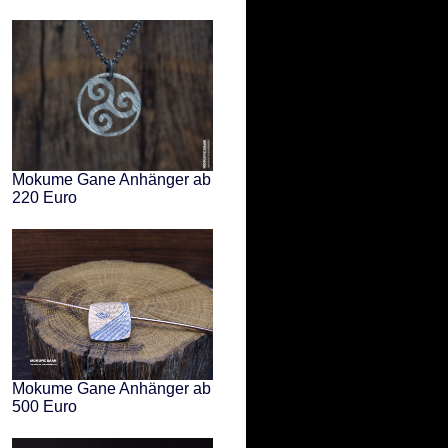
Mokume Gane Anhänger ab
220 Euro
Mokume Gane Anhänger ab
500 Euro