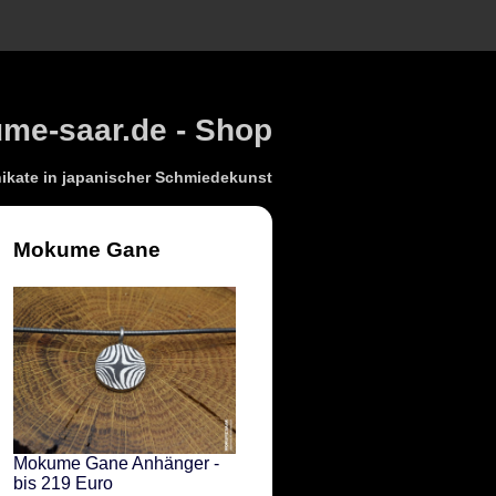
e-saar.de - Shop
kate in japanischer Schmiedekunst
Mokume Gane
Mokume Gane Anhänger -
bis 219 Euro