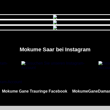
Mokume Saar bei Instagram
Mokume Gane Trauringe Facebook
MokumeGaneDamas