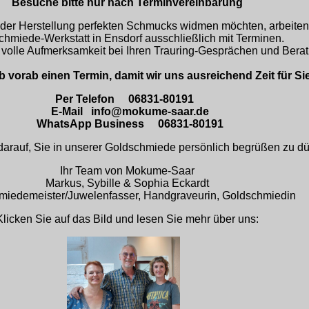
Besuche bitte nur nach Terminvereinbarung
 der Herstellung perfekten Schmucks widmen möchten, arbeiten 
chmiede-Werkstatt in Ensdorf ausschließlich mit Terminen.
 volle Aufmerksamkeit bei Ihren Trauring-Gesprächen und Ber
lb vorab einen Termin, damit wir uns ausreichend Zeit für 
Per Telefon 06831-80191
E-Mail info@mokume-saar.de
WhatsApp Business 06831-80191
darauf, Sie in unserer Goldschmiede persönlich begrüßen zu dü
Ihr Team von Mokume-Saar
Markus, Sybille & Sophia Eckardt
miedemeister/Juwelenfasser, Handgraveurin, Goldschmiedin
Klicken Sie auf das Bild und lesen Sie mehr über uns: