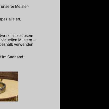
unserer Meister-
ezialisiert.
dwerk mit zeitlosem
ividuellen Mustern –
, deshalb verwenden
f im Saarland.