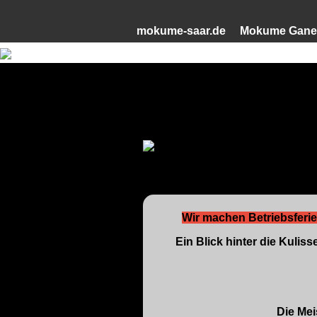
?>
mokume-saar.de
Mokume Gane
Wir machen Betriebsferie
Ein Blick hinter die Kuli
Die Mei