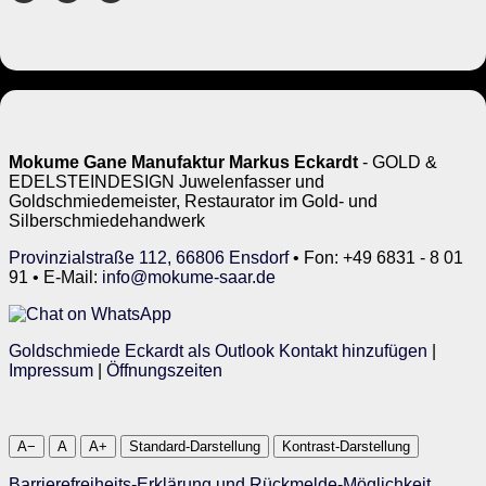
Mokume Gane Manufaktur Markus Eckardt
- GOLD &
EDELSTEINDESIGN Juwelenfasser und
Goldschmiedemeister, Restaurator im Gold- und
Silberschmiedehandwerk
Provinzialstraße 112, 66806 Ensdorf
• Fon: +49 6831 - 8 01
91 • E-Mail:
info@mokume-saar.de
Goldschmiede Eckardt als Outlook Kontakt hinzufügen
|
Impressum
|
Öffnungszeiten
A−
A
A+
Standard-Darstellung
Kontrast-Darstellung
Barrierefreiheits-Erklärung und Rückmelde-Möglichkeit