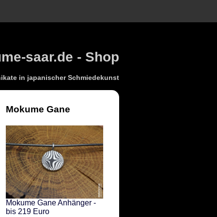
e-saar.de - Shop
kate in japanischer Schmiedekunst
Mokume Gane
Mokume Gane Anhänger -
bis 219 Euro