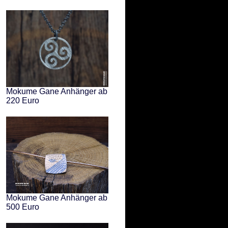
Mokume Gane Anhänger ab
220 Euro
Mokume Gane Anhänger ab
500 Euro