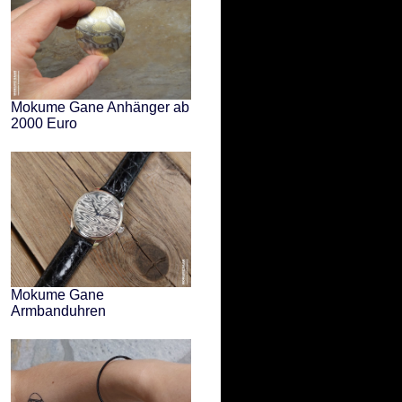
Mokume Gane Anhänger ab
2000 Euro
Mokume Gane
Armbanduhren