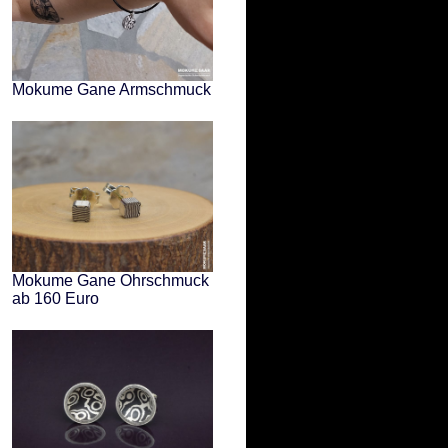
Mokume Gane Armschmuck
Mokume Gane Ohrschmuck
ab 160 Euro