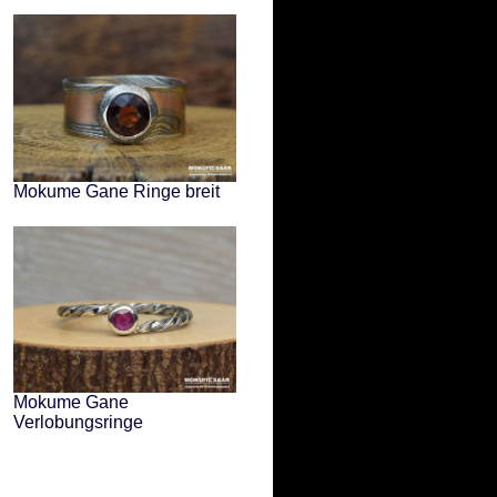
Mokume Gane Ringe breit
Mokume Gane
Verlobungsringe