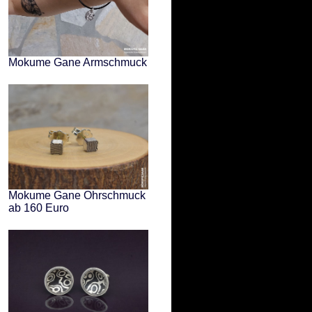
Mokume Gane Armschmuck
Mokume Gane Ohrschmuck
ab 160 Euro