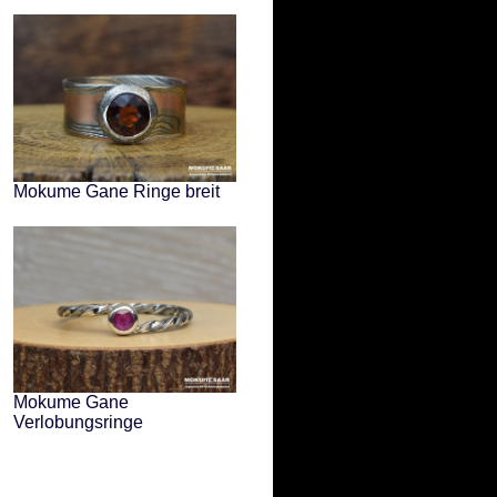
Mokume Gane Ringe breit
Mokume Gane
Verlobungsringe