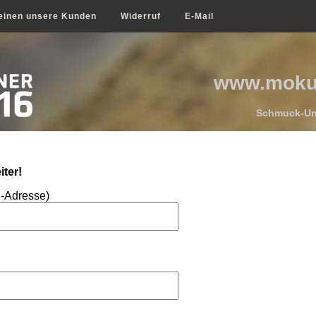
einen unsere Kunden
Widerruf
E-Mail
www.mokum
Schmuck-Uni
ter!
l-Adresse)