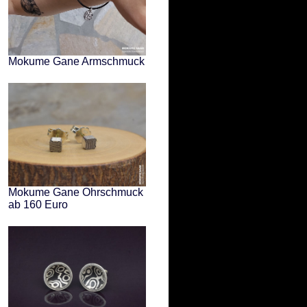
Mokume Gane Armschmuck
Mokume Gane Ohrschmuck
ab 160 Euro