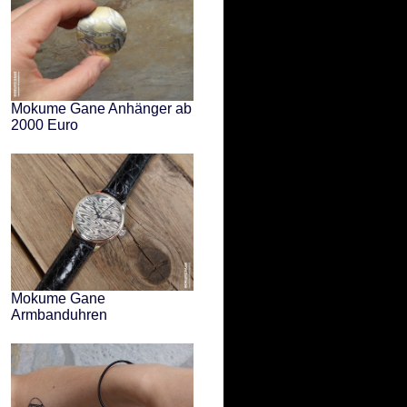
Mokume Gane Anhänger ab
2000 Euro
Mokume Gane
Armbanduhren