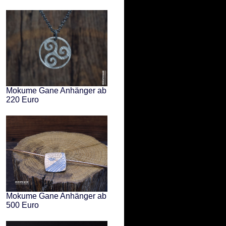
Mokume Gane Anhänger ab
220 Euro
Mokume Gane Anhänger ab
500 Euro