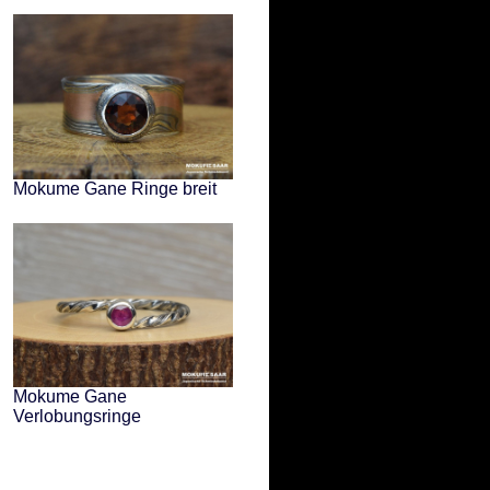
Mokume Gane Ringe breit
Mokume Gane
Verlobungsringe