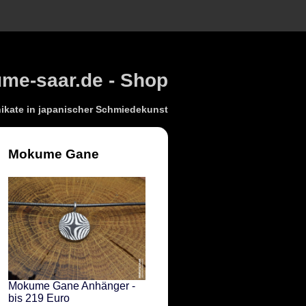
e-saar.de - Shop
kate in japanischer Schmiedekunst
Mokume Gane
Mokume Gane Anhänger -
bis 219 Euro