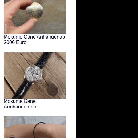
Mokume Gane Anhänger ab
2000 Euro
Mokume Gane
Armbanduhren