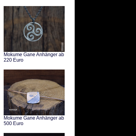
Mokume Gane Anhänger ab
220 Euro
Mokume Gane Anhänger ab
500 Euro