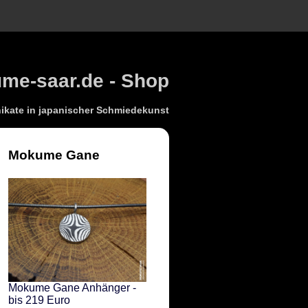
e-saar.de - Shop
kate in japanischer Schmiedekunst
Mokume Gane
Mokume Gane Anhänger -
bis 219 Euro