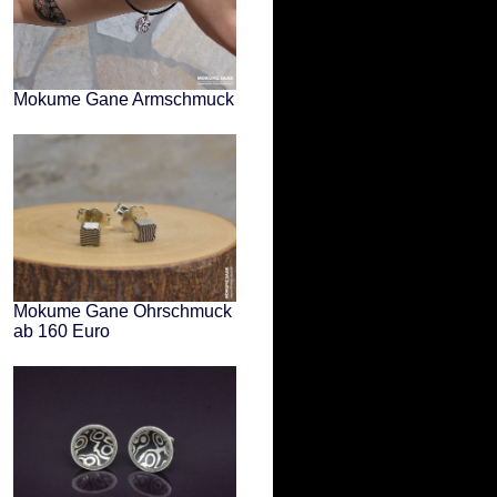
Mokume Gane Armschmuck
Mokume Gane Ohrschmuck
ab 160 Euro