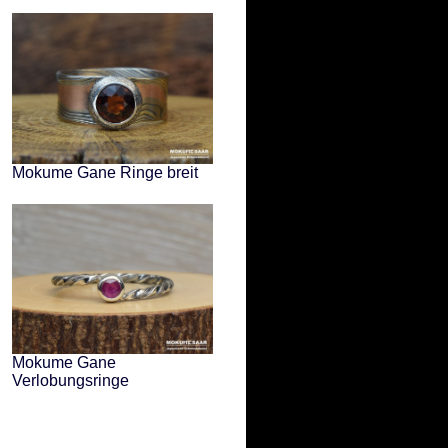
Mokume Gane Ringe breit
Mokume Gane
Verlobungsringe