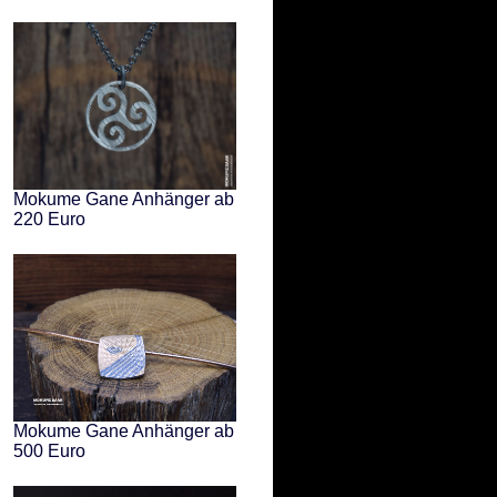
Mokume Gane Anhänger ab
220 Euro
Mokume Gane Anhänger ab
500 Euro