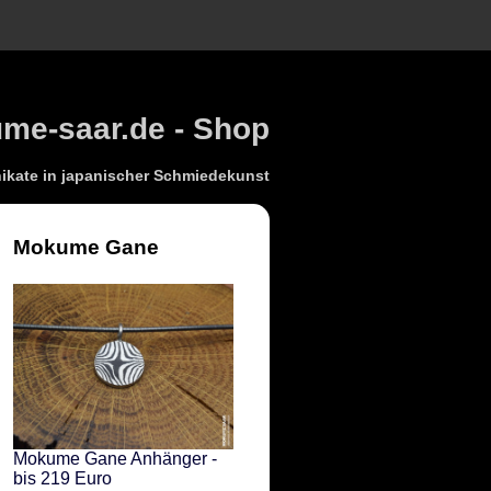
e-saar.de - Shop
kate in japanischer Schmiedekunst
Mokume Gane
Mokume Gane Anhänger -
bis 219 Euro