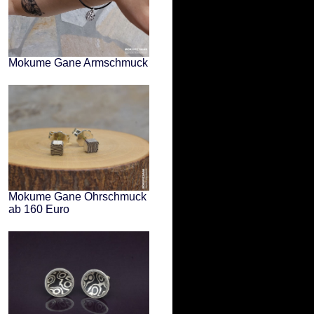
Mokume Gane Armschmuck
Mokume Gane Ohrschmuck
ab 160 Euro