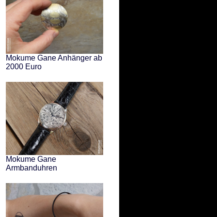
Mokume Gane Anhänger ab
2000 Euro
Mokume Gane
Armbanduhren