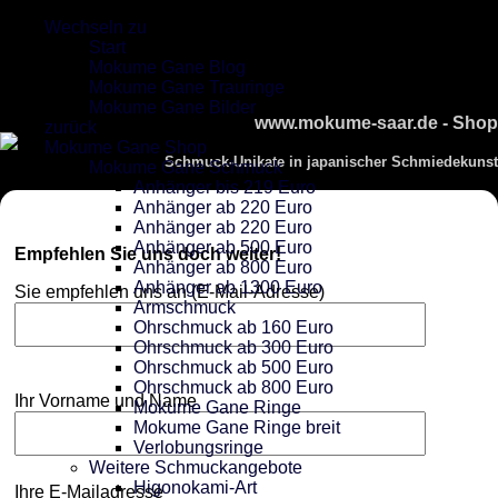
Wechseln zu
Start
Mokume Gane Blog
Mokume Gane Trauringe
Mokume Gane Bilder
www.mokume-saar.de - Shop
zurück
Mokume Gane Shop
Schmuck-Unikate in japanischer Schmiedekunst
Mokume Gane Schmuck
Anhänger bis 219 Euro
Anhänger ab 220 Euro
Anhänger ab 220 Euro
Anhänger ab 500 Euro
Empfehlen Sie uns doch weiter!
Anhänger ab 800 Euro
Anhänger ab 1300 Euro
Sie empfehlen uns an (E-Mail-Adresse)
Armschmuck
Ohrschmuck ab 160 Euro
Ohrschmuck ab 300 Euro
Ohrschmuck ab 500 Euro
Ohrschmuck ab 800 Euro
Ihr Vorname und Name
Mokume Gane Ringe
Mokume Gane Ringe breit
Verlobungsringe
Weitere Schmuckangebote
Higonokami-Art
Ihre E-Mailadresse