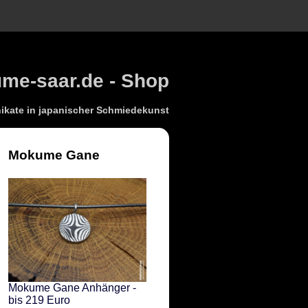
e-saar.de - Shop
kate in japanischer Schmiedekunst
Mokume Gane
Mokume Gane Anhänger -
bis 219 Euro