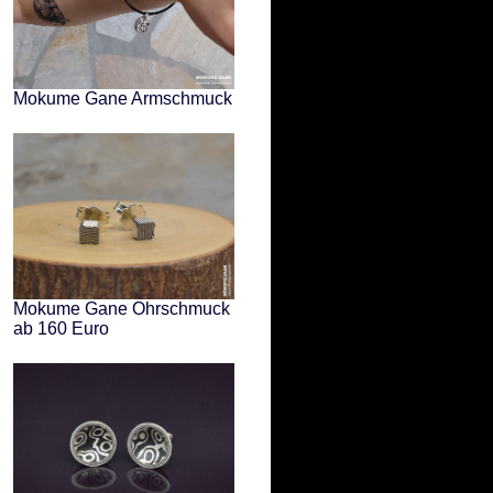
Mokume Gane Armschmuck
Mokume Gane Ohrschmuck
ab 160 Euro