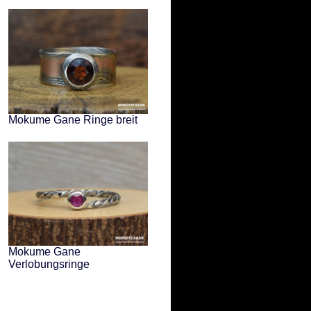
Mokume Gane Ringe breit
Mokume Gane
Verlobungsringe