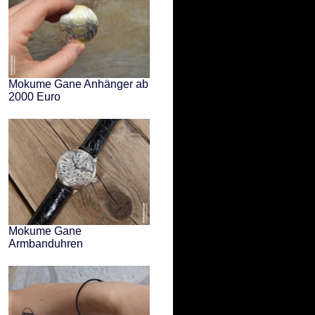
Mokume Gane Anhänger ab
2000 Euro
Mokume Gane
Armbanduhren