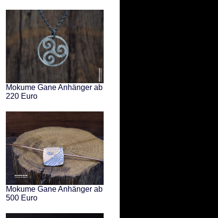
Mokume Gane Anhänger ab
220 Euro
Mokume Gane Anhänger ab
500 Euro