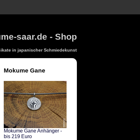
e-saar.de - Shop
kate in japanischer Schmiedekunst
Mokume Gane
Mokume Gane Anhänger -
bis 219 Euro