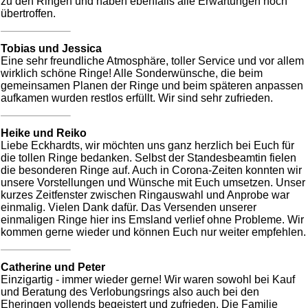
zu den Ringen und haben ebenfalls alle Erwartungen noch
übertroffen.
Tobias und Jessica
Eine sehr freundliche Atmosphäre, toller Service und vor allem
wirklich schöne Ringe! Alle Sonderwünsche, die beim
gemeinsamen Planen der Ringe und beim späteren anpassen
aufkamen wurden restlos erfüllt. Wir sind sehr zufrieden.
Heike und Reiko
Liebe Eckhardts, wir möchten uns ganz herzlich bei Euch für
die tollen Ringe bedanken. Selbst der Standesbeamtin fielen
die besonderen Ringe auf. Auch in Corona-Zeiten konnten wir
unsere Vorstellungen und Wünsche mit Euch umsetzen. Unser
kurzes Zeitfenster zwischen Ringauswahl und Anprobe war
einmalig. Vielen Dank dafür. Das Versenden unserer
einmaligen Ringe hier ins Emsland verlief ohne Probleme. Wir
kommen gerne wieder und können Euch nur weiter empfehlen.
Catherine und Peter
Einzigartig - immer wieder gerne! Wir waren sowohl bei Kauf
und Beratung des Verlobungsrings also auch bei den
Eheringen vollends begeistert und zufrieden. Die Familie