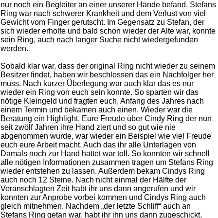
nur noch ein Begleiter an einer unserer Hände befand. Stefans
Ring war nach schwerer Krankheit und dem Verlust von viel
Gewicht vom Finger gerutscht. Im Gegensatz zu Stefan, der
sich wieder erholte und bald schon wieder der Alte war, konnte
sein Ring, auch nach langer Suche nicht wiedergefunden
werden.
Sobald klar war, dass der original Ring nicht wieder zu seinem
Besitzer findet, haben wir beschlossen das ein Nachfolger her
muss. Nach kurzer Überlegung war auch klar das es nur
wieder ein Ring von euch sein konnte. So sparten wir das
nötige Kleingeld und fragten euch, Anfang des Jahres nach
einem Termin und bekamen auch einen. Wieder war die
Beratung ein Highlight. Eure Freude über Cindy Ring der nun
seit zwölf Jahren ihre Hand ziert und so gut wie nie
abgenommen wurde, war wieder ein Beispiel wie viel Freude
euch eure Arbeit macht. Auch das ihr alle Unterlagen von
Damals noch zur Hand hattet war toll. So konnten wir schnell
alle nötigen Informationen zusammen tragen um Stefans Ring
wieder entstehen zu lassen. Außerdem bekam Cindys Ring
auch noch 12 Steine. Nach nicht einmal der Hälfte der
Veranschlagten Zeit habt ihr uns dann angerufen und wir
konnten zur Anprobe vorbei kommen und Cindys Ring auch
gleich mitnehmen. Nachdem „der letzte Schliff“ auch an
Stefans Ring getan war, habt ihr ihn uns dann zugeschickt,