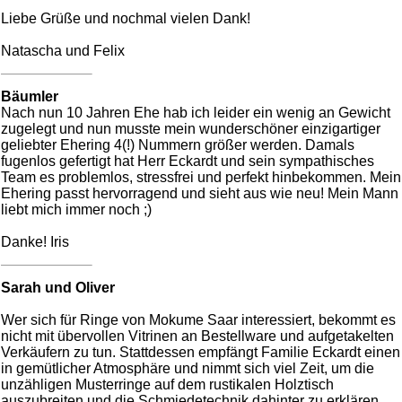
Liebe Grüße und nochmal vielen Dank!
Natascha und Felix
Bäumler
Nach nun 10 Jahren Ehe hab ich leider ein wenig an Gewicht
zugelegt und nun musste mein wunderschöner einzigartiger
geliebter Ehering 4(!) Nummern größer werden. Damals
fugenlos gefertigt hat Herr Eckardt und sein sympathisches
Team es problemlos, stressfrei und perfekt hinbekommen. Mein
Ehering passt hervorragend und sieht aus wie neu! Mein Mann
liebt mich immer noch ;)
Danke! Iris
Sarah und Oliver
Wer sich für Ringe von Mokume Saar interessiert, bekommt es
nicht mit übervollen Vitrinen an Bestellware und aufgetakelten
Verkäufern zu tun. Stattdessen empfängt Familie Eckardt einen
in gemütlicher Atmosphäre und nimmt sich viel Zeit, um die
unzähligen Musterringe auf dem rustikalen Holztisch
auszubreiten und die Schmiedetechnik dahinter zu erklären.