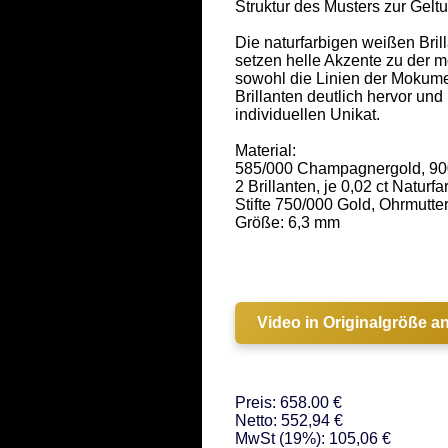
Struktur des Musters zur Geltun
Die naturfarbigen weißen Brill
setzen helle Akzente zu der me
sowohl die Linien der Mokume
Brillanten deutlich hervor un
individuellen Unikat. 

Material:  

585/000 Champagnergold, 900
2 Brillanten, je 0,02 ct Naturfar
Stifte 750/000 Gold, Ohrmutte
Größe: 6,3 mm 

Video in Originalgröße a
Preis: 658.00 €
Netto: 552,94 €
MwSt (19%): 105,06 €