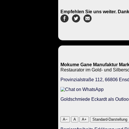
Empfehlen Sie uns weiter. Dank
Mokume Gane Manufaktur Mark
Restaurator im Gold- und Silbe
Provinzialstraße 112, 66806 Ensd
Goldschmiede Eckardt als Outloo
A−
A
A+
Standard-Darstellung