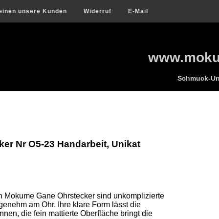
einen unsere Kunden
Widerruf
E-Mail
www.mokum
Schmuck-Uni
r Nr O5-23 Handarbeit, Unikat
en Mokume Gane Ohrstecker sind unkomplizierte 
genehm am Ohr. Ihre klare Form lässt die 
n, die fein mattierte Oberfläche bringt die 