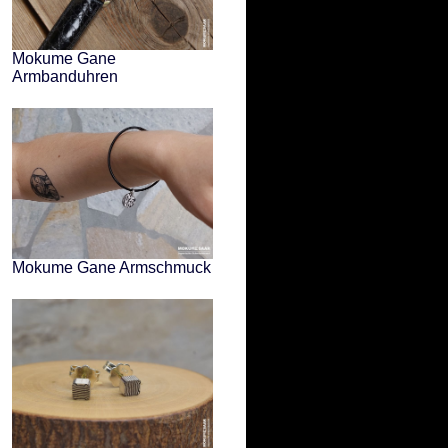
Mokume Gane
Armbanduhren
Mokume Gane Armschmuck