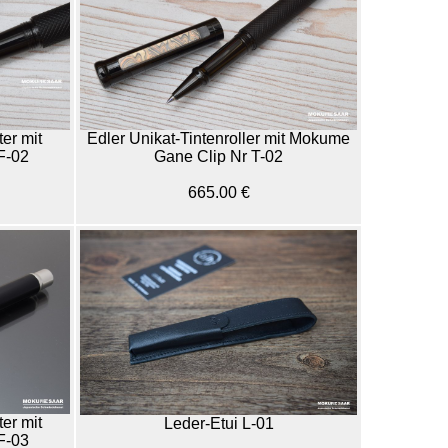
ter mit
Edler Unikat-Tintenroller mit Mokume
F-02
Gane Clip Nr T-02
665.00 €
ter mit
Leder-Etui L-01
F-03