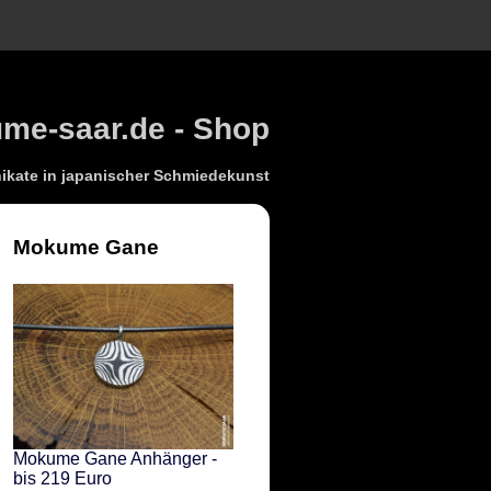
e-saar.de - Shop
kate in japanischer Schmiedekunst
Mokume Gane
Mokume Gane Anhänger -
bis 219 Euro