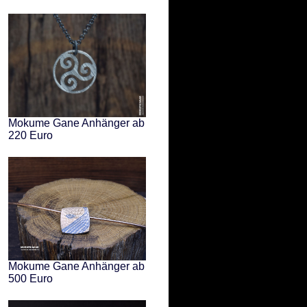
Mokume Gane Anhänger ab
220 Euro
Mokume Gane Anhänger ab
500 Euro