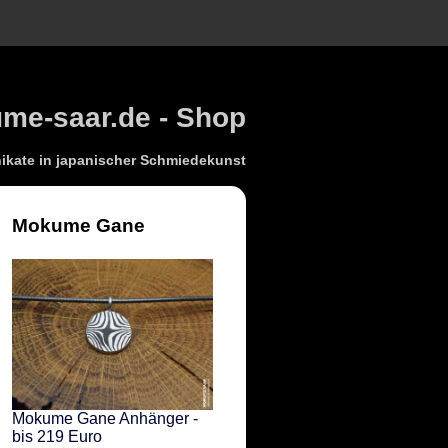
e-saar.de - Shop
kate in japanischer Schmiedekunst
Mokume Gane
Mokume Gane Anhänger -
bis 219 Euro