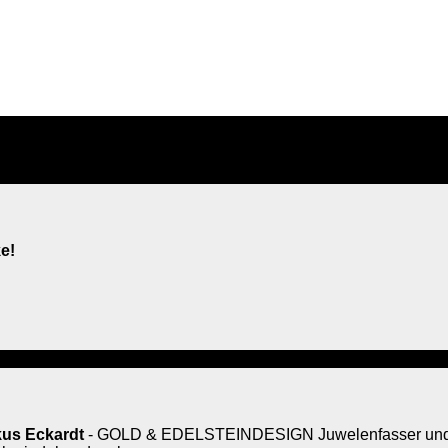
e!
us Eckardt
- GOLD & EDELSTEINDESIGN Juwelenfasser und 