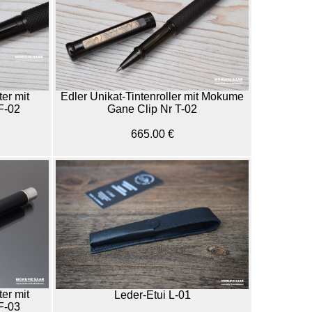
ter mit
Edler Unikat-Tintenroller mit Mokume
F-02
Gane Clip Nr T-02
665.00 €
ter mit
Leder-Etui L-01
F-03