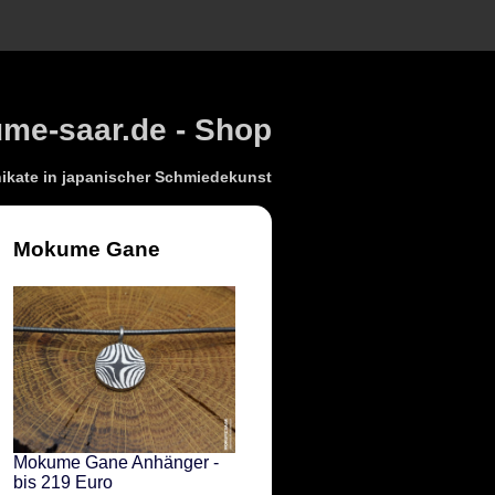
e-saar.de - Shop
kate in japanischer Schmiedekunst
Mokume Gane
Mokume Gane Anhänger -
bis 219 Euro