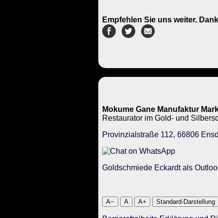
Empfehlen Sie uns weiter. Dank
Mokume Gane Manufaktur Mark
Restaurator im Gold- und Silbe
Provinzialstraße 112, 66806 Ensd
Goldschmiede Eckardt als Outloo
A−
A
A+
Standard-Darstellung