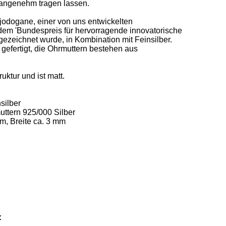
 angenehm tragen lassen. 

odogane, einer von uns entwickelten 
 dem 'Bundespreis für hervorragende innovatorische 
zeichnet wurde, in Kombination mit Feinsilber.   

 gefertigt, die Ohrmuttern bestehen aus 
ktur und ist matt.  

ilber 

ttern 925/000 Silber  

m, Breite ca. 3 mm
: