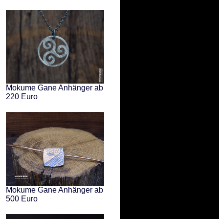
Mokume Gane Anhänger ab
220 Euro
Mokume Gane Anhänger ab
500 Euro