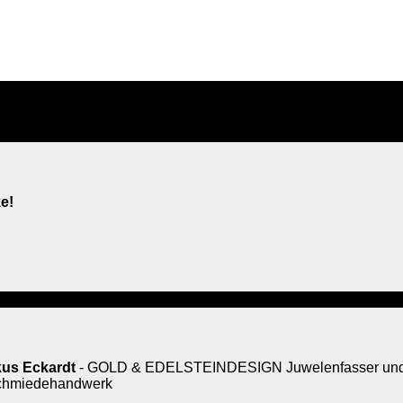
e!
us Eckardt
- GOLD & EDELSTEINDESIGN Juwelenfasser und 
rschmiedehandwerk