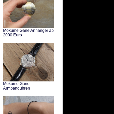
Mokume Gane Anhänger ab
2000 Euro
Mokume Gane
Armbanduhren