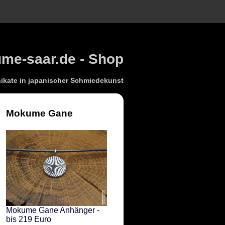
e-saar.de - Shop
kate in japanischer Schmiedekunst
Mokume Gane
Mokume Gane Anhänger -
bis 219 Euro