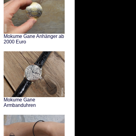
Mokume Gane Anhänger ab
2000 Euro
Mokume Gane
Armbanduhren