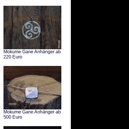
Mokume Gane Anhänger ab
220 Euro
Mokume Gane Anhänger ab
500 Euro