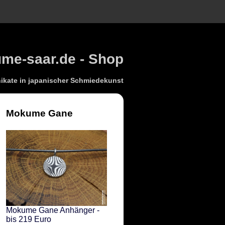
e-saar.de - Shop
kate in japanischer Schmiedekunst
Mokume Gane
Mokume Gane Anhänger -
bis 219 Euro