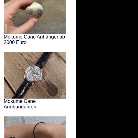
Mokume Gane Anhänger ab
2000 Euro
Mokume Gane
Armbanduhren