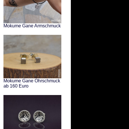
Mokume Gane Armschmuck
Mokume Gane Ohrschmuck
ab 160 Euro