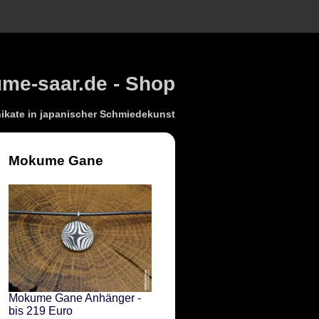
e-saar.de - Shop
kate in japanischer Schmiedekunst
Mokume Gane
Mokume Gane Anhänger -
bis 219 Euro