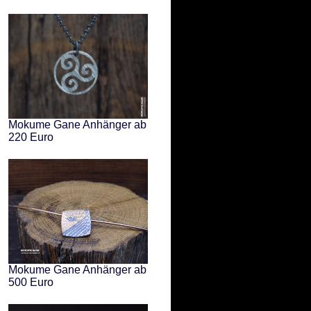
Mokume Gane Anhänger ab
220 Euro
Mokume Gane Anhänger ab
500 Euro