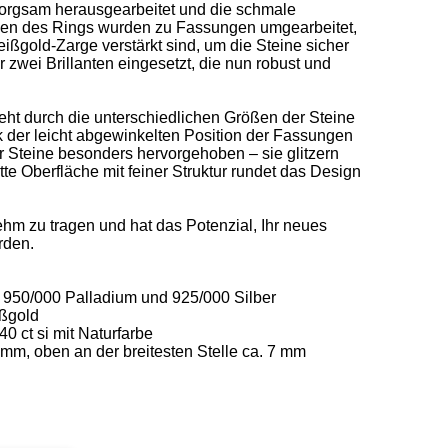
sorgsam herausgearbeitet und die schmale 
en des Rings wurden zu Fassungen umgearbeitet, 
ißgold-Zarge verstärkt sind, um die Steine sicher 
 zwei Brillanten eingesetzt, die nun robust und 
ht durch die unterschiedlichen Größen der Steine 
 der leicht abgewinkelten Position der Fassungen 
r Steine besonders hervorgehoben – sie glitzern 
te Oberfläche mit feiner Struktur rundet das Design 
ehm zu tragen und hat das Potenzial, Ihr neues 
den. 

50/000 Palladium und 925/000 Silber 

gold  

40 ct si mit Naturfarbe 

m, oben an der breitesten Stelle ca. 7 mm 
