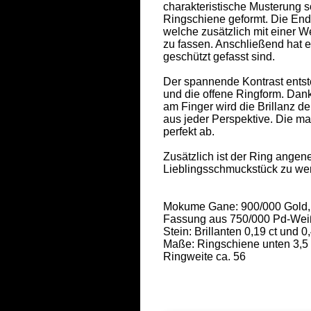
charakteristische Musterung 
Ringschiene geformt. Die End
welche zusätzlich mit einer We
zu fassen. Anschließend hat er
geschützt gefasst sind. 

Der spannende Kontrast entste
und die offene Ringform. Dank
am Finger wird die Brillanz de
aus jeder Perspektive. Die mat
perfekt ab. 

Zusätzlich ist der Ring angen
Lieblingsschmuckstück zu wer
Mokume Gane: 900/000 Gold, 9
Fassung aus 750/000 Pd-Weiß
Stein: Brillanten 0,19 ct und 0,
Maße: Ringschiene unten 3,5 m
Ringweite ca. 56 
