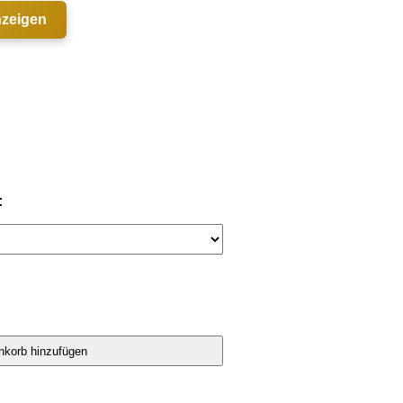
nzeigen
: