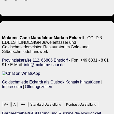
Mokume Gane Manufaktur Markus Eckardt
- GOLD &
EDELSTEINDESIGN Juwelenfasser und
Goldschmiedemeister, Restaurator im Gold- und
Silberschmiedehandwerk
Provinzialstraße 112, 66806 Ensdorf
• Fon: +49 6831 - 8 01
91 • E-Mail:
info@mokume-saar.de
Goldschmiede Eckardt als Outlook Kontakt hinzufügen
|
Impressum
|
Öffnungszeiten
A−
A
A+
Standard-Darstellung
Kontrast-Darstellung
Barrierefreiheits-Erklärung und Rückmelde-Möglichkeit