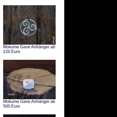
Mokume Gane Anhänger ab
220 Euro
Mokume Gane Anhänger ab
500 Euro