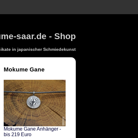
e-saar.de - Shop
kate in japanischer Schmiedekunst
Mokume Gane
Mokume Gane Anhänger -
bis 219 Euro