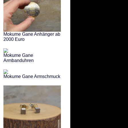
Mokume Gane Anhänger ab
2000 Euro
Mokume Gane
Armbanduhren
Mokume Gane Armschmuck