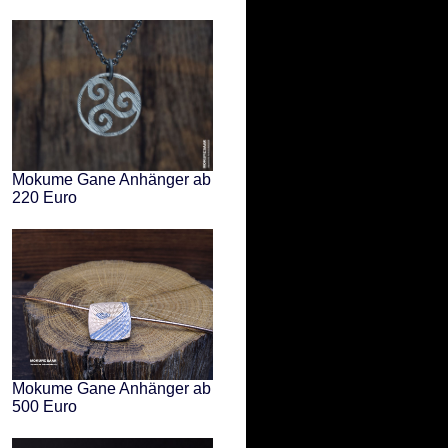
Mokume Gane Anhänger ab
220 Euro
Mokume Gane Anhänger ab
500 Euro