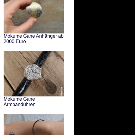
Mokume Gane Anhänger ab
2000 Euro
Mokume Gane
Armbanduhren