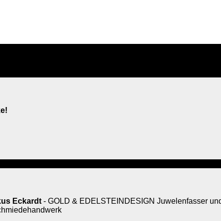
e!
us Eckardt
- GOLD & EDELSTEINDESIGN Juwelenfasser und 
rschmiedehandwerk