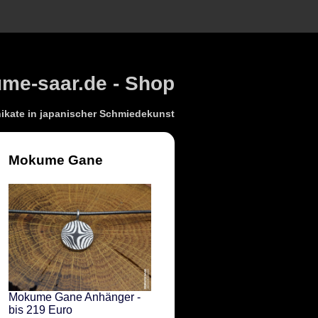
e-saar.de - Shop
kate in japanischer Schmiedekunst
Mokume Gane
Mokume Gane Anhänger -
bis 219 Euro