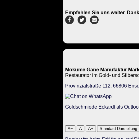
Empfehlen Sie uns weiter. Dank
Mokume Gane Manufaktur Mark
Restaurator im Gold- und Silbe
Provinzialstraße 112, 66806 Ensd
Goldschmiede Eckardt als Outloo
A−
A
A+
Standard-Darstellung