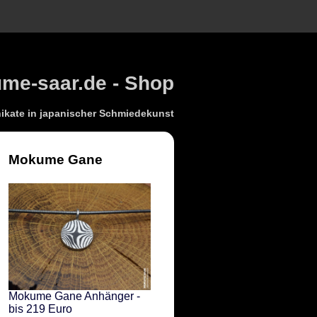
e-saar.de - Shop
kate in japanischer Schmiedekunst
Mokume Gane
Mokume Gane Anhänger -
bis 219 Euro