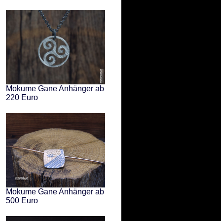
Mokume Gane Anhänger ab
220 Euro
Mokume Gane Anhänger ab
500 Euro