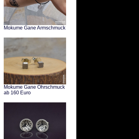
Mokume Gane Armschmuck
Mokume Gane Ohrschmuck
ab 160 Euro