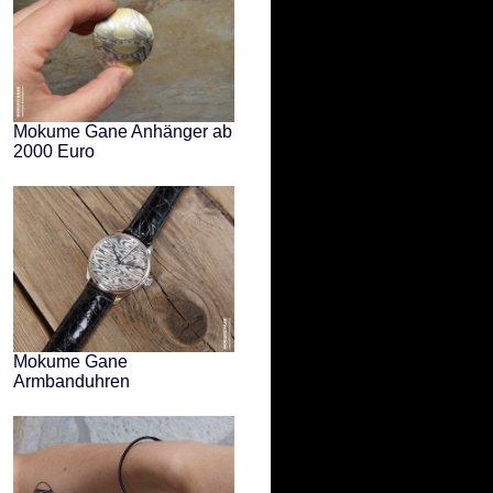
Mokume Gane Anhänger ab
2000 Euro
Mokume Gane
Armbanduhren