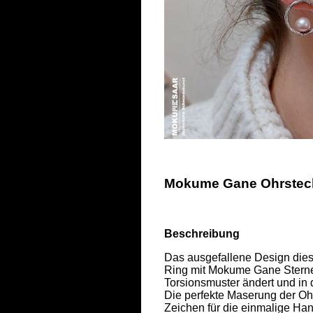
Mokume Gane Ohrstecke
Beschreibung
Das ausgefallene Design die
Ring mit Mokume Gane Sternemu
Torsionsmuster ändert und in de
Die perfekte Maserung der Ohr
Zeichen für die einmalige Ha