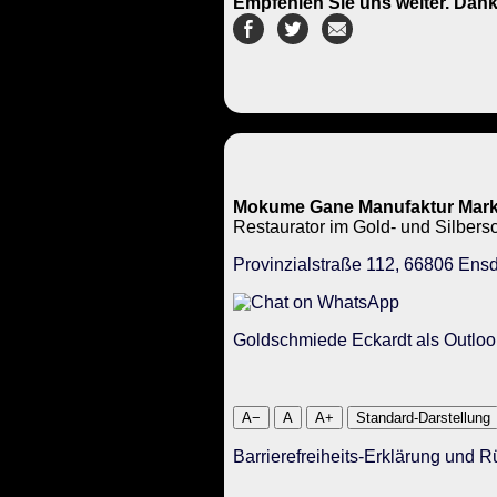
Empfehlen Sie uns weiter. Dank
Mokume Gane Manufaktur Mark
Restaurator im Gold- und Silbe
Provinzialstraße 112, 66806 Ensd
Goldschmiede Eckardt als Outloo
A−
A
A+
Standard-Darstellung
Barrierefreiheits-Erklärung und 