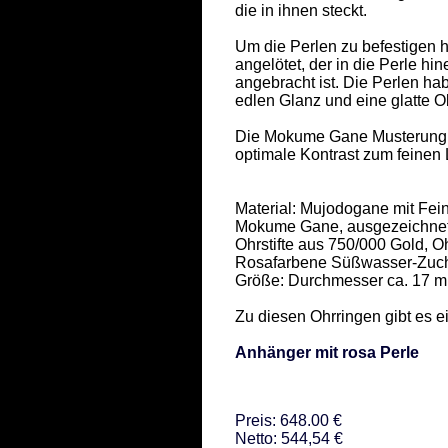
die in ihnen steckt.   

Um die Perlen zu befestigen ha
angelötet, der in die Perle hin
angebracht ist. Die Perlen ha
edlen Glanz und eine glatte Ob
Die Mokume Gane Musterung hat
optimale Kontrast zum feinen L
Material: Mujodogane mit Feins
Mokume Gane, ausgezeichnet 
Ohrstifte aus 750/000 Gold, Oh
Rosafarbene Süßwasser-Zucht
Größe: Durchmesser ca. 17 m
Zu diesen Ohrringen gibt es 
Anhänger mit rosa Perle
Preis: 648.00 €
Netto: 544,54 €