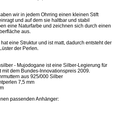
ben wir in jedem Ohrring einen kleinen Stift 
einragt und auf dem sie haltbar und stabil 
ben eine Naturfarbe und zeichnen sich durch einen 
erfläche aus.  

 eine Struktur und ist matt, dadurch entsteht der 
üster der Perlen. 

ilber - Mujodogane ist eine Silber-Legierung für 
mit dem Bundes-Innovationspreis 2009. 

rmuttern aus 925/000 Silber 

perlen 7,5 mm 

m 

einen passenden Anhänger: 
