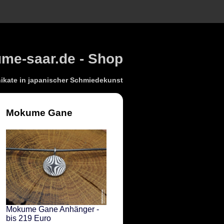
e-saar.de - Shop
kate in japanischer Schmiedekunst
Mokume Gane
Mokume Gane Anhänger -
bis 219 Euro