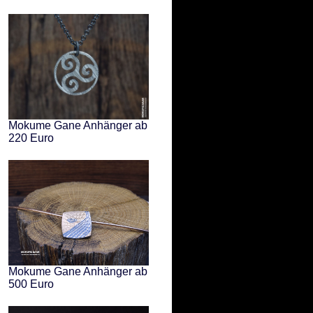
Mokume Gane Anhänger ab
220 Euro
Mokume Gane Anhänger ab
500 Euro