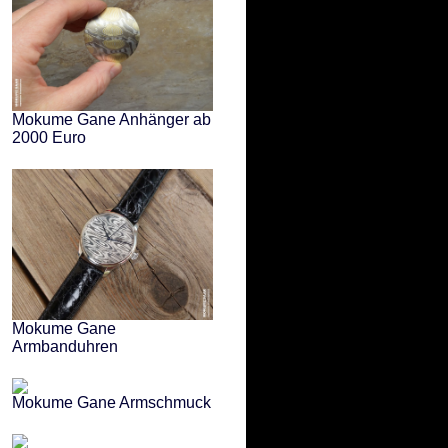
Mokume Gane Anhänger ab
2000 Euro
Mokume Gane
Armbanduhren
Mokume Gane Armschmuck