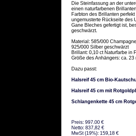
Die Steinfassung an der unter
einen naturfarbenen Brillante
Farbton des Brillanten perfek
ungemusterte Rückseite des U
Gane Bleches gefertigt ist, bes
geschwärzt. 

Material: 585/000 Champagne
925/000 Silber geschwärzt   

Brillant: 0,10 ct Naturfarbe i
Größe des Anhängers: ca. 23 m
Dazu passt: 

Halsreif 45 cm Bio-Kautsch
Halsreif 45 cm mit Rotgoldpl
Schlangenkette 45 cm Rotgo
Preis: 997.00 €
Netto: 837,82 €
MwSt (19%): 159,18 €