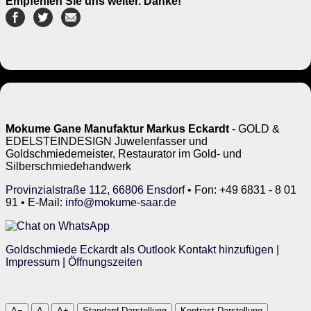
Empfehlen Sie uns weiter. Danke!
Mokume Gane Manufaktur Markus Eckardt
- GOLD &
EDELSTEINDESIGN Juwelenfasser und
Goldschmiedemeister, Restaurator im Gold- und
Silberschmiedehandwerk
Provinzialstraße 112, 66806 Ensdorf
• Fon: +49 6831 - 8 01
91 • E-Mail:
info@mokume-saar.de
Goldschmiede Eckardt als Outlook Kontakt hinzufügen
|
Impressum
|
Öffnungszeiten
A−
A
A+
Standard-Darstellung
Kontrast-Darstellung