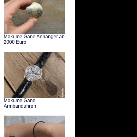
Mokume Gane Anhänger ab
2000 Euro
Mokume Gane
Armbanduhren