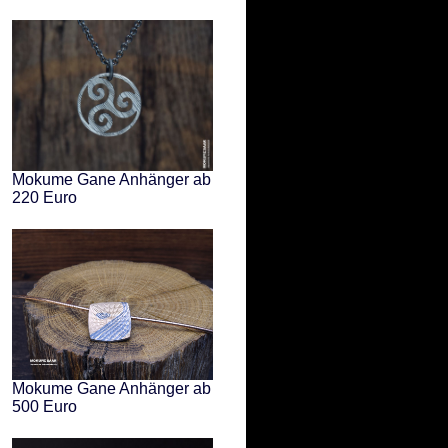
Mokume Gane Anhänger ab
220 Euro
Mokume Gane Anhänger ab
500 Euro