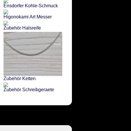
Ensdorfer Kohle-Schmuck
Higonokami Art Messer
Zubehör Halsreife
Zubehör Ketten
Zubehör Schreibgeraete