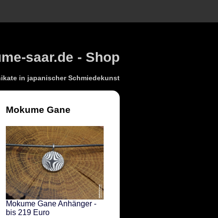
e-saar.de - Shop
kate in japanischer Schmiedekunst
Mokume Gane
Mokume Gane Anhänger -
bis 219 Euro