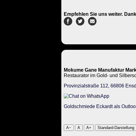
Empfehlen Sie uns weiter. Dank
Mokume Gane Manufaktur Mark
Restaurator im Gold- und Silbe
Provinzialstraße 112, 66806 Ensd
Goldschmiede Eckardt als Outloo
A−
A
A+
Standard-Darstellung