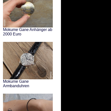
Mokume Gane Anhänger ab
2000 Euro
Mokume Gane
Armbanduhren