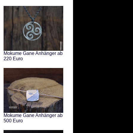
Mokume Gane Anhänger ab
220 Euro
Mokume Gane Anhänger ab
500 Euro