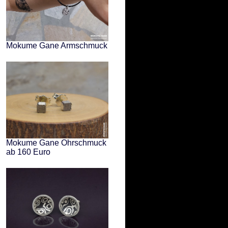
Mokume Gane Armschmuck
Mokume Gane Ohrschmuck
ab 160 Euro