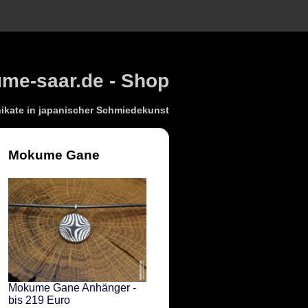
e-saar.de - Shop
kate in japanischer Schmiedekunst
Mokume Gane
Mokume Gane Anhänger -
bis 219 Euro