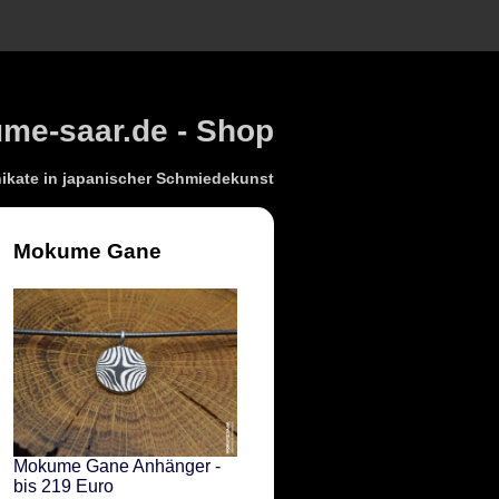
e-saar.de - Shop
kate in japanischer Schmiedekunst
Mokume Gane
Mokume Gane Anhänger -
bis 219 Euro