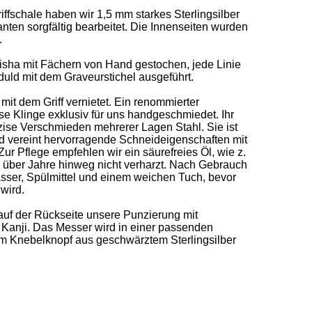
iffschale haben wir 1,5 mm starkes Sterlingsilber 
anten sorgfältig bearbeitet. Die Innenseiten wurden 
 

eisha mit Fächern von Hand gestochen, jede Linie 
uld mit dem Graveurstichel ausgeführt. 

t dem Griff vernietet. Ein renommierter 
 Klinge exklusiv für uns handgeschmiedet. Ihr 
zise Verschmieden mehrerer Lagen Stahl. Sie ist 
und vereint hervorragende Schneideigenschaften mit 
Zur Pflege empfehlen wir ein säurefreies Öl, wie z. 
 über Jahre hinweg nicht verharzt. Nach Gebrauch 
sser, Spülmittel und einem weichen Tuch, bevor 
ird. 

t auf der Rückseite unsere Punzierung mit 
anji. Das Messer wird in einer passenden 
em Knebelknopf aus geschwärztem Sterlingsilber 