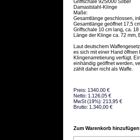
Griffschale 925/000 Silber 

Damaststahl-Klinge   

Maße: 

Gesamtlänge geschlossen, inkl
Gesamtlänge geöffnet 17,5 cm 
Griffschale 10 cm lang, ca. 18
Länge der Klinge ca. 72 mm, Br
Laut deutschem Waffengesetz 
es sich mit einer Hand öffnen
Klingenarretierung verfügt. E
einhändig geöffnet werden, ve
zählt daher nicht als Waffe.
Preis: 1340.00 €
Netto: 1.126,05 €
MwSt (19%): 213,95 €
Brutto: 1.340,00 €
Zum Warenkorb hinzufügen