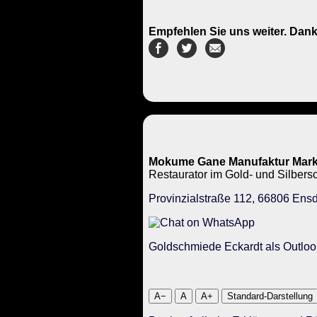
Empfehlen Sie uns weiter. Dank
Mokume Gane Manufaktur Mark
Restaurator im Gold- und Silbe
Provinzialstraße 112, 66806 Ensd
Goldschmiede Eckardt als Outloo
A−
A
A+
Standard-Darstellung