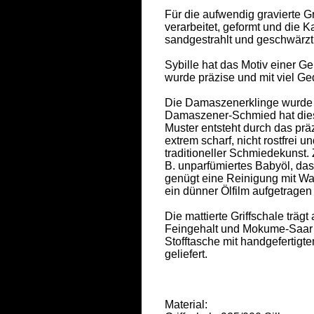
Für die aufwendig gravierte Gr
verarbeitet, geformt und die K
sandgestrahlt und geschwärzt. 
Sybille hat das Motiv einer G
wurde präzise und mit viel Ged
Die Damaszenerklinge wurde mi
Damaszener-Schmied hat diese
Muster entsteht durch das prä
extrem scharf, nicht rostfrei 
traditioneller Schmiedekunst. 
B. unparfümiertes Babyöl, das
genügt eine Reinigung mit Wa
ein dünner Ölfilm aufgetragen w
Die mattierte Griffschale träg
Feingehalt und Mokume-Saar K
Stofftasche mit handgefertigt
geliefert. 

Material: 
