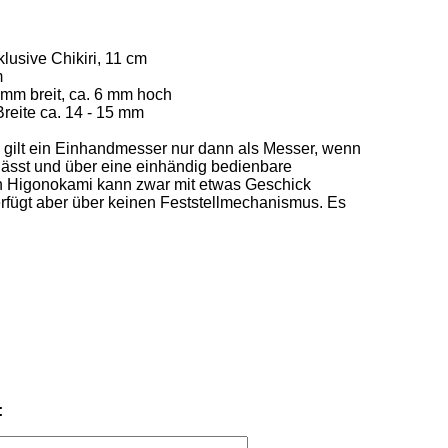
usive Chikiri, 11 cm 



 mm breit, ca. 6 mm hoch  

eite ca. 14 - 15 mm 

gilt ein Einhandmesser nur dann als Messer, wenn 
 lässt und über eine einhändig bedienbare 
in Higonokami kann zwar mit etwas Geschick 
rfügt aber über keinen Feststellmechanismus. Es 
: