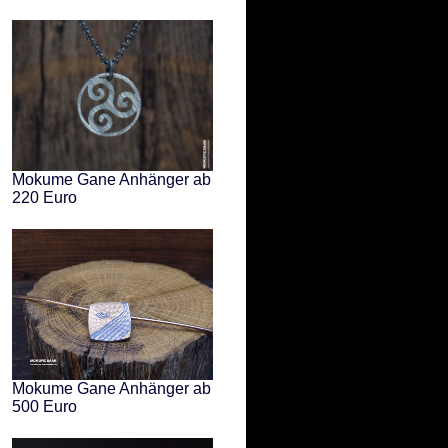
Mokume Gane Anhänger ab
220 Euro
Mokume Gane Anhänger ab
500 Euro