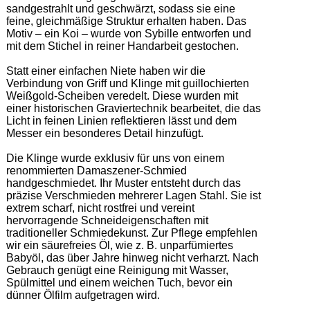
sandgestrahlt und geschwärzt, sodass sie eine 
feine, gleichmäßige Struktur erhalten haben. Das 
Motiv – ein Koi – wurde von Sybille entworfen und 
mit dem Stichel in reiner Handarbeit gestochen. 

Statt einer einfachen Niete haben wir die 
Verbindung von Griff und Klinge mit guillochierten 
Weißgold-Scheiben veredelt. Diese wurden mit 
einer historischen Graviertechnik bearbeitet, die das 
Licht in feinen Linien reflektieren lässt und dem 
Messer ein besonderes Detail hinzufügt. 

Die Klinge wurde exklusiv für uns von einem 
renommierten Damaszener-Schmied 
handgeschmiedet. Ihr Muster entsteht durch das 
präzise Verschmieden mehrerer Lagen Stahl. Sie ist 
extrem scharf, nicht rostfrei und vereint 
hervorragende Schneideigenschaften mit 
traditioneller Schmiedekunst. Zur Pflege empfehlen 
wir ein säurefreies Öl, wie z. B. unparfümiertes 
Babyöl, das über Jahre hinweg nicht verharzt. Nach 
Gebrauch genügt eine Reinigung mit Wasser, 
Spülmittel und einem weichen Tuch, bevor ein 
dünner Ölfilm aufgetragen wird. 
