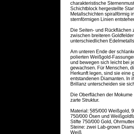
charakteristische Sternenmust
Schichtblock hergestellte Stan
Metallschichten spiralförmig i
sternförmigen Linien entstehen
Die Seiten- und Rückflächen ze
zwischen breiteren Goldfelder
unterschiedlichen Edelmetalls
Am unteren Ende der schlank
polierten Weißgold-Fassungen
und bewegen sich leicht bei j
gewachsen. Für Menschen, die
Herkunft legen, sind sie eine 
entstandenen Diamanten. In ih
Brillanz unterscheiden sie sic
Die Oberflächen der Mokume G
zarte Struktur. 

Material: 585/000 Weißgold, 9
750/000 Ösen und Weißgoldfa
Stifte 750/000 Gold, Ohrmuttern
Steine: zwei Lab-grown Diama
Weiß 
