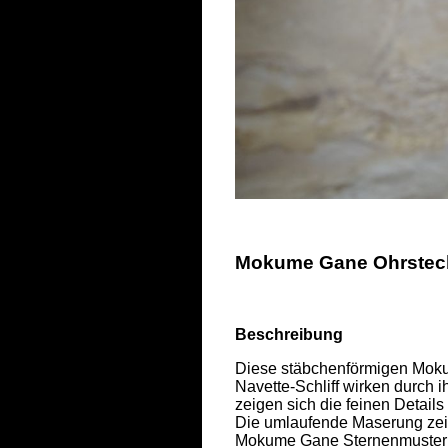
Mokume Gane Ohrstecke
Beschreibung
Diese stäbchenförmigen Moku
Navette-Schliff wirken durch 
zeigen sich die feinen Details
Die umlaufende Maserung zeigt
Mokume Gane Sternenmuster mi