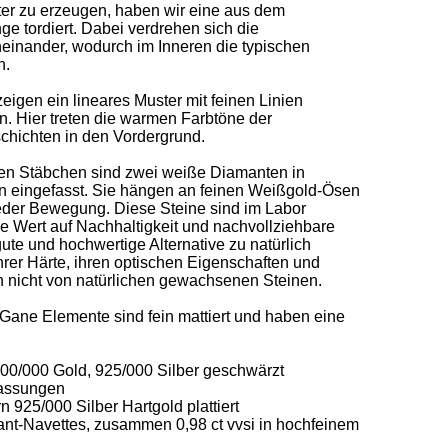
er zu erzeugen, haben wir eine aus dem 
ge tordiert. Dabei verdrehen sich die 
neinander, wodurch im Inneren die typischen 
. 

igen ein lineares Muster mit feinen Linien 
n. Hier treten die warmen Farbtöne der 
chichten in den Vordergrund. 

en Stäbchen sind zwei weiße Diamanten in 
 eingefasst. Sie hängen an feinen Weißgold-Ösen 
eder Bewegung. Diese Steine sind im Labor 
 Wert auf Nachhaltigkeit und nachvollziehbare 
gute und hochwertige Alternative zu natürlich 
rer Härte, ihren optischen Eigenschaften und 
h nicht von natürlichen gewachsenen Steinen. 

ane Elemente sind fein mattiert und haben eine 
00/000 Gold, 925/000 Silber geschwärzt 

ssungen 

 925/000 Silber Hartgold plattiert 

nt-Navettes, zusammen 0,98 ct vvsi in hochfeinem 