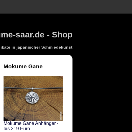
e-saar.de - Shop
kate in japanischer Schmiedekunst
Mokume Gane
Mokume Gane Anhänger -
bis 219 Euro