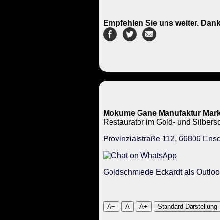
Empfehlen Sie uns weiter. Dank
Mokume Gane Manufaktur Mark
Restaurator im Gold- und Silbe
Provinzialstraße 112, 66806 Ensd
Goldschmiede Eckardt als Outloo
A−
A
A+
Standard-Darstellung