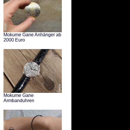
Mokume Gane Anhänger ab
2000 Euro
Mokume Gane
Armbanduhren