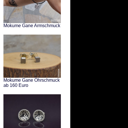
Mokume Gane Armschmuck
Mokume Gane Ohrschmuck
ab 160 Euro