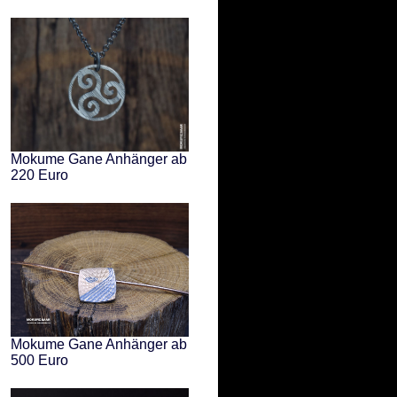
Mokume Gane Anhänger ab
220 Euro
Mokume Gane Anhänger ab
500 Euro