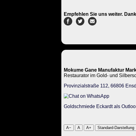
Empfehlen Sie uns weiter. Dank
Mokume Gane Manufaktur Mark
Restaurator im Gold- und Silbe
Provinzialstraße 112, 66806 Ensd
Goldschmiede Eckardt als Outloo
A−
A
A+
Standard-Darstellung