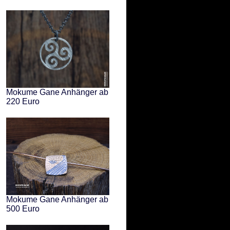
Mokume Gane Anhänger ab
220 Euro
Mokume Gane Anhänger ab
500 Euro