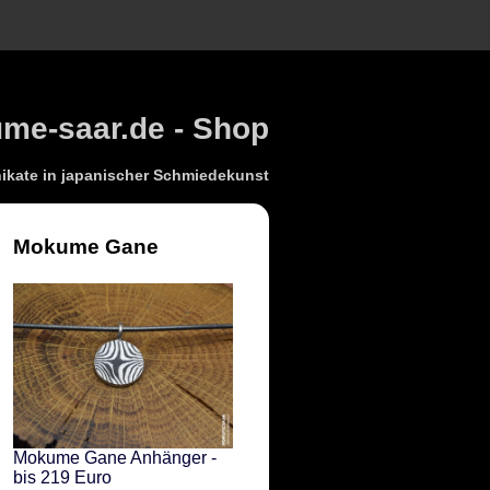
e-saar.de - Shop
kate in japanischer Schmiedekunst
Mokume Gane
Mokume Gane Anhänger -
bis 219 Euro