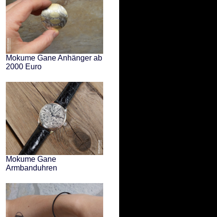
Mokume Gane Anhänger ab
2000 Euro
Mokume Gane
Armbanduhren