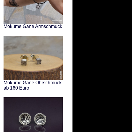
Mokume Gane Armschmuck
Mokume Gane Ohrschmuck
ab 160 Euro