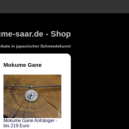
e-saar.de - Shop
kate in japanischer Schmiedekunst
Mokume Gane
Mokume Gane Anhänger -
bis 219 Euro