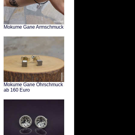
Mokume Gane Armschmuck
Mokume Gane Ohrschmuck
ab 160 Euro