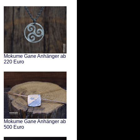
Mokume Gane Anhänger ab
220 Euro
Mokume Gane Anhänger ab
500 Euro