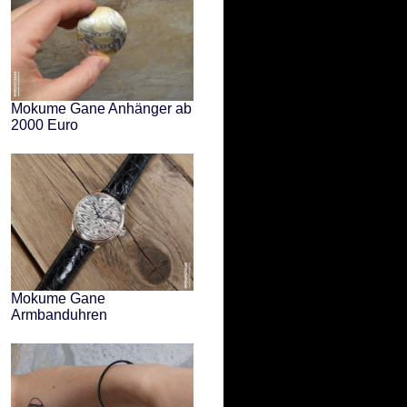
Mokume Gane Anhänger ab
2000 Euro
Mokume Gane
Armbanduhren