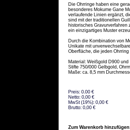
Die Ohrringe haben eine gera
besonderes Mokume Gane Muster
verlaufende Linien ergänzt, di
sind mit der traditionellen Gui
historisches Gravurverfahren z
ein einzigartiges Muster erzeug
Durch die Kombination von M
Unikate mit unverwechselbaren
Oberfläche, die jeden Ohrring
Material: Weißgold D900 und 
Stifte 750/000 Gelbgold, Ohrm
Maße: ca. 8,5 mm Durchmess
Preis: 0.00 €
Netto: 0,00 €
MwSt (19%): 0,00 €
Brutto: 0,00 €
Zum Warenkorb hinzufügen