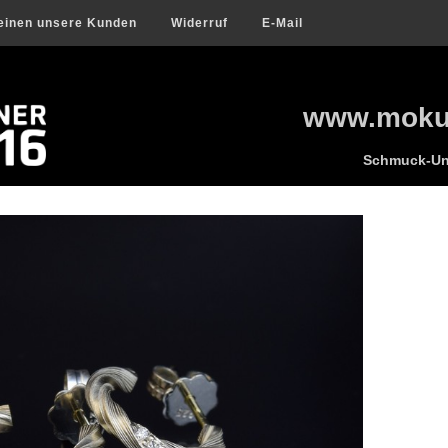
einen unsere Kunden
Widerruf
E-Mail
www.mokum
Schmuck-Uni