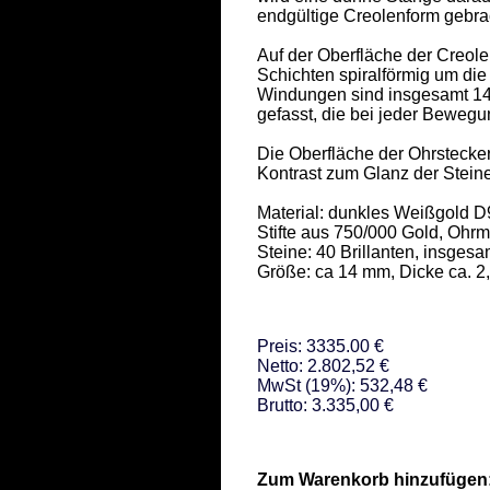
endgültige Creolenform gebrach
Auf der Oberfläche der Creol
Schichten spiralförmig um die M
Windungen sind insgesamt 14 B
gefasst, die bei jeder Bewegung
Die Oberfläche der Ohrstecker 
Kontrast zum Glanz der Steine.
Material: dunkles Weißgold D
Stifte aus 750/000 Gold, Ohrmu
Steine: 40 Brillanten, insgesamt
Größe: ca 14 mm, Dicke ca. 
Preis: 3335.00 €
Netto: 2.802,52 €
MwSt (19%): 532,48 €
Brutto: 3.335,00 €
Zum Warenkorb hinzufügen