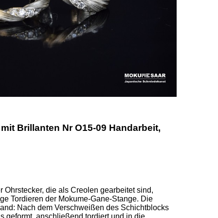
it Brillanten Nr O15-09 Handarbeit,
 Ohrstecker, die als Creolen gearbeitet sind, 
ige Tordieren der Mokume-Gane-Stange. Die 
ufwand: Nach dem Verschweißen des Schichtblocks 
geformt, anschließend tordiert und in die 