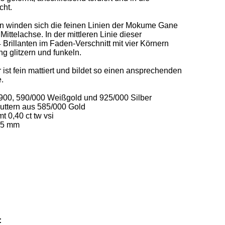
t. 

en winden sich die feinen Linien der Mokume Gane 
ittelachse. In der mittleren Linie dieser 
rillanten im Faden-Verschnitt mit vier Körnern 
 glitzern und funkeln.  

ist fein mattiert und bildet so einen ansprechenden 
 

900, 590/000 Weißgold und 925/000 Silber 

ttern aus 585/000 Gold   

 0,40 ct tw vsi  

2,5 mm
: