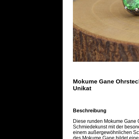
Mokume Gane Ohrstecke
Unikat
Beschreibung
Diese runden Mokume Gane Ohr
Schmiedekunst mit der besonde
einem außergewöhnlichen Sch
des Mokume Gane bildet einen