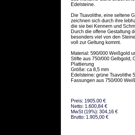
Edelsteine.  

Die Tsavolithe, eine seltene G
zeichnen sich durch ihre lebh
die sie bei Kennern und Schmu
Durch die offene Gestaltung 
besonders viel von den Steine
voll zur Geltung kommt.   

Material: 590/000 Weißgold und
Stifte aus 750/000 Gelbgold, 
Plattierung   

Größe: ca 8,5 mm     

Edelsteine: grüne Tsavolithe 5 
Fassungen aus 750/000 Weiß
Preis: 1905.00 €
Netto: 1.600,84 €
MwSt (19%): 304,16 €
Brutto: 1.905,00 €