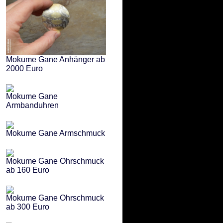
Mokume Gane Anhänger ab
2000 Euro
Mokume Gane
Armbanduhren
Mokume Gane Armschmuck
Mokume Gane Ohrschmuck
ab 160 Euro
Mokume Gane Ohrschmuck
ab 300 Euro