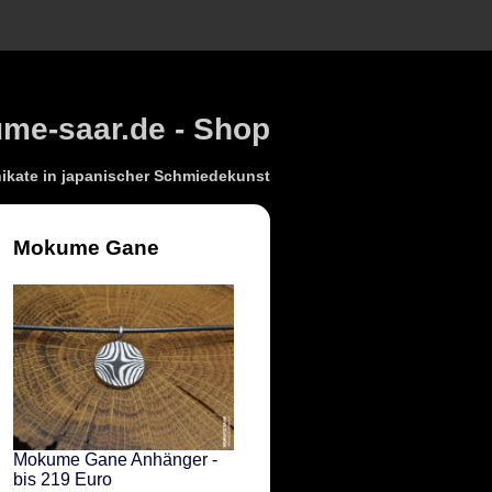
e-saar.de - Shop
kate in japanischer Schmiedekunst
Mokume Gane
Mokume Gane Anhänger -
bis 219 Euro