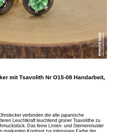
r mit Tsavolith Nr O15-08 Handarbeit,
stecker verbinden die alte japanische 
ren Leuchtkraft leuchtend grüner Tsavolithe zu 
muckstück. Das feine Linien- und Sternenmuster 
 markanten Kontrast zur intensiven Farbe der 