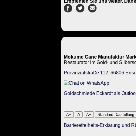
Empfehlen Sie uns weiter. Dank
Mokume Gane Manufaktur Mark
Restaurator im Gold- und Silbe
Provinzialstraße 112, 66806 Ensd
Goldschmiede Eckardt als Outloo
A−
A
A+
Standard-Darstellung
Barrierefreiheits-Erklärung und 