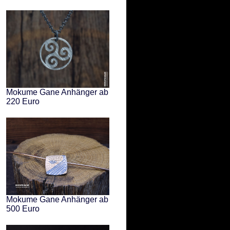
Mokume Gane Anhänger ab
220 Euro
Mokume Gane Anhänger ab
500 Euro