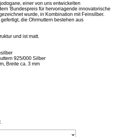
odogane, einer von uns entwickelten 
 dem 'Bundespreis für hervorragende innovatorische 
zeichnet wurde, in Kombination mit Feinsilber.   

 gefertigt, die Ohrmuttern bestehen aus 
ktur und ist matt.  

ilber 

ttern 925/000 Silber  

m, Breite ca. 3 mm
: