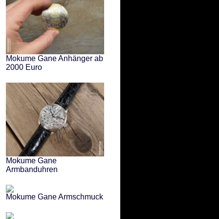
Mokume Gane Anhänger ab
2000 Euro
Mokume Gane
Armbanduhren
Mokume Gane Armschmuck