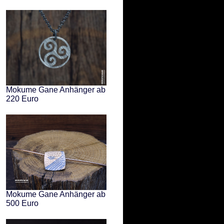
Mokume Gane Anhänger ab
220 Euro
Mokume Gane Anhänger ab
500 Euro