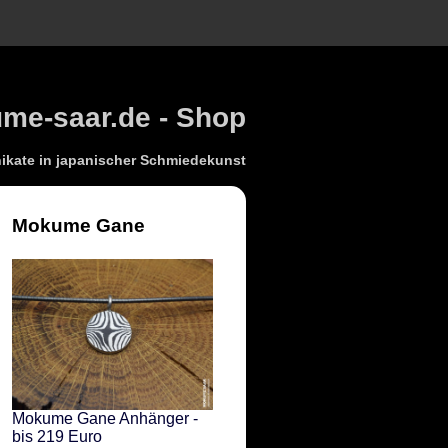
e-saar.de - Shop
kate in japanischer Schmiedekunst
Mokume Gane
Mokume Gane Anhänger -
bis 219 Euro