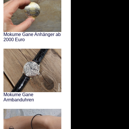
Mokume Gane Anhänger ab
2000 Euro
Mokume Gane
Armbanduhren