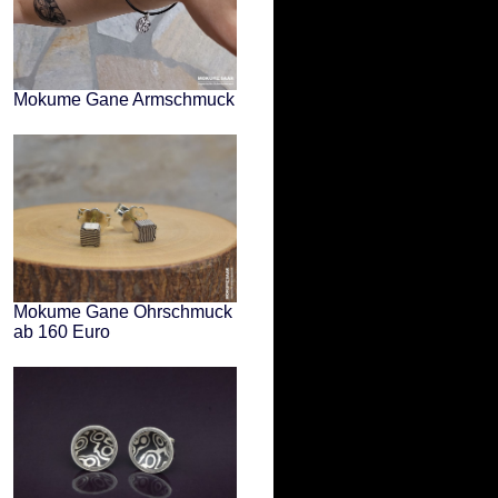
Mokume Gane Armschmuck
Mokume Gane Ohrschmuck
ab 160 Euro