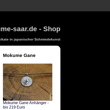
e-saar.de - Shop
kate in japanischer Schmiedekunst
Mokume Gane
Mokume Gane Anhänger -
bis 219 Euro