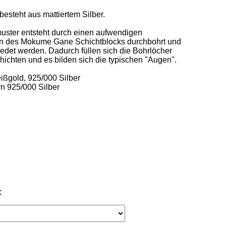
esteht aus mattiertem Silber. 

uster entsteht durch einen aufwendigen 
en des Mokume Gane Schichtblocks durchbohrt und 
det werden. Dadurch füllen sich die Bohrlöcher 
ichten und es bilden sich die typischen "Augen".   

ßgold, 925/000 Silber 

n 925/000 Silber  

: