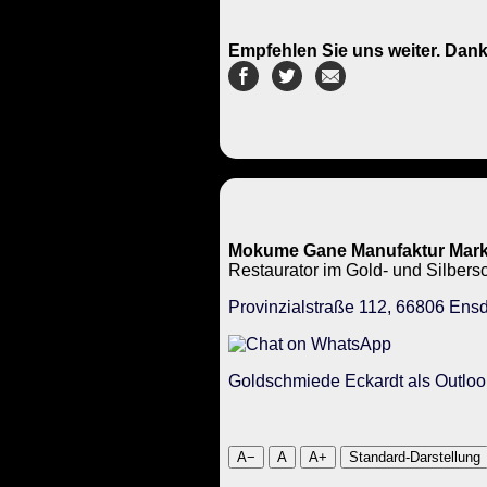
Empfehlen Sie uns weiter. Dank
Mokume Gane Manufaktur Mark
Restaurator im Gold- und Silbe
Provinzialstraße 112, 66806 Ensd
Goldschmiede Eckardt als Outloo
A−
A
A+
Standard-Darstellung