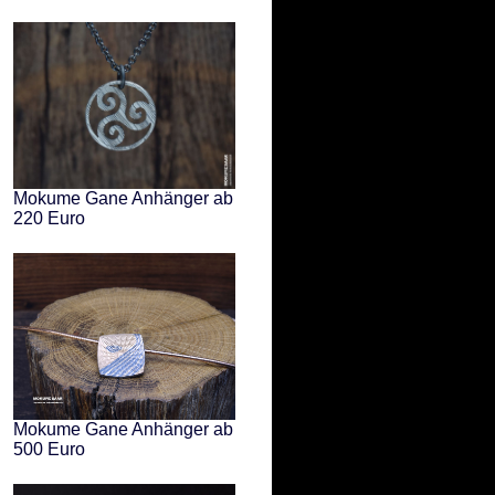
Mokume Gane Anhänger ab
220 Euro
Mokume Gane Anhänger ab
500 Euro