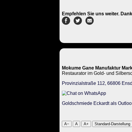
Empfehlen Sie uns weiter. Dank
Mokume Gane Manufaktur Mark
Restaurator im Gold- und Silbe
Provinzialstraße 112, 66806 Ensd
Goldschmiede Eckardt als Outloo
A−
A
A+
Standard-Darstellung