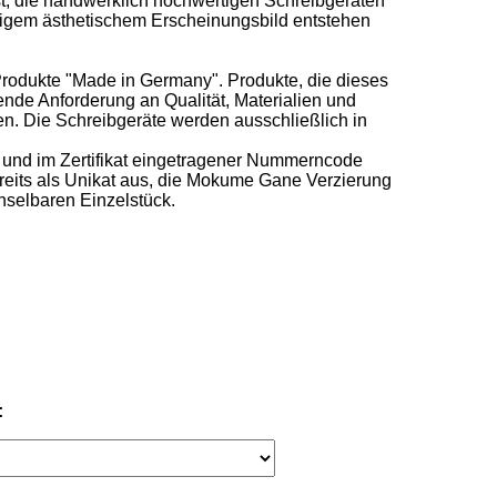
die handwerklich hochwertigen Schreibgeräten 
igem ästhetischem Erscheinungsbild entstehen 
Produkte "Made in Germany". Produkte, die dieses 
de Anforderung an Qualität, Materialien und 
en. Die Schreibgeräte werden ausschließlich in 
r und im Zertifikat eingetragener Nummerncode 
reits als Unikat aus, die Mokume Gane Verzierung 
selbaren Einzelstück.
: