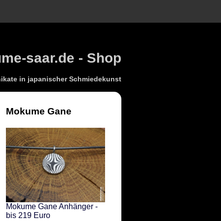
e-saar.de - Shop
kate in japanischer Schmiedekunst
Mokume Gane
Mokume Gane Anhänger -
bis 219 Euro