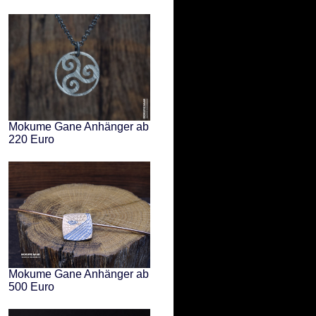
Mokume Gane Anhänger ab
220 Euro
Mokume Gane Anhänger ab
500 Euro