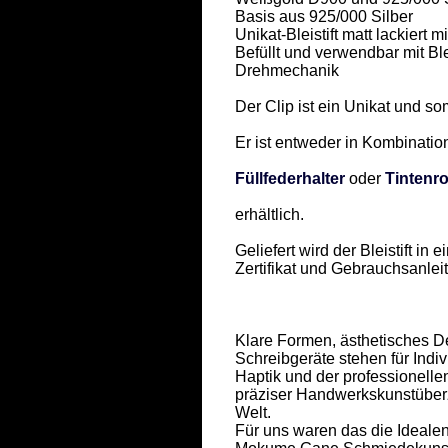
Basis aus 925/000 Silber 

Unikat-Bleistift matt lackiert 
Befüllt und verwendbar mit Blei
Drehmechanik 

Der Clip ist ein Unikat und som
Er ist entweder in Kombination 
Füllfederhalter
 oder 
Tintenro
erhältlich. 

Geliefert wird der Bleistift i
Zertifikat und Gebrauchsanleit
Klare Formen, ästhetisches Des
Schreibgeräte stehen für Indivi
Haptik und der professionell
präziser Handwerkskunstüberz
Welt.  

Für uns waren das die Idealen