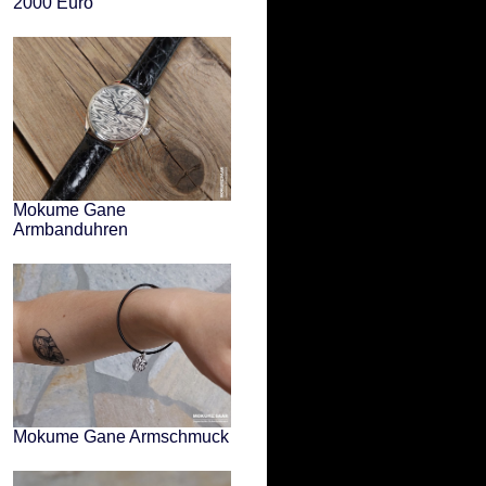
2000 Euro
Mokume Gane
Armbanduhren
Mokume Gane Armschmuck