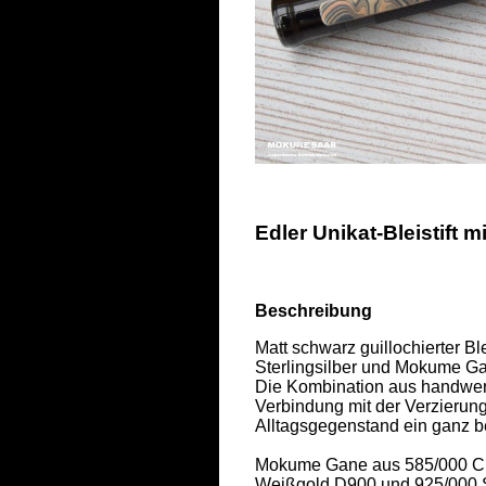
Edler Unikat-Bleistift 
Beschreibung
Matt schwarz guillochierter Bl
Sterlingsilber und Mokume Ga
Die Kombination aus handwerk
Verbindung mit der Verzierun
Alltagsgegenstand ein ganz be
Mokume Gane aus 585/000 Ch
Weißgold D900 und 925/000 Si