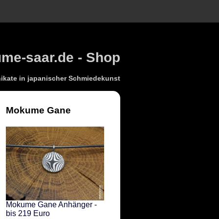
e-saar.de - Shop
kate in japanischer Schmiedekunst
Mokume Gane
Mokume Gane Anhänger -
bis 219 Euro