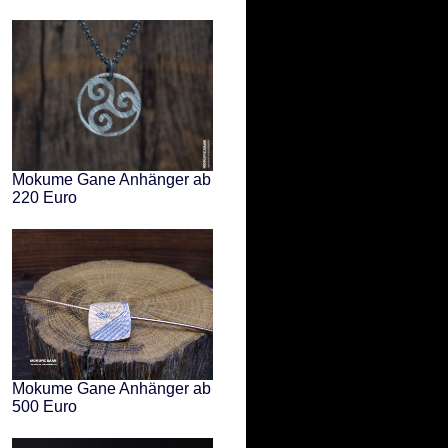
Mokume Gane Anhänger ab
220 Euro
Mokume Gane Anhänger ab
500 Euro